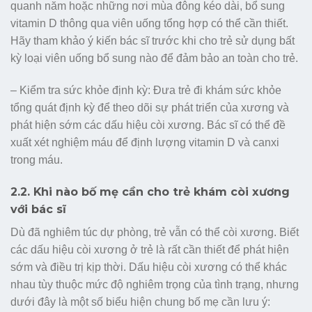
quanh năm hoặc những nơi mùa đông kéo dài, bổ sung
vitamin D thông qua viên uống tổng hợp có thể cần thiết.
Hãy tham khảo ý kiến bác sĩ trước khi cho trẻ sử dụng bất
kỳ loại viên uống bổ sung nào để đảm bảo an toàn cho trẻ.
– Kiểm tra sức khỏe định kỳ: Đưa trẻ đi khám sức khỏe
tổng quát định kỳ để theo dõi sự phát triển của xương và
phát hiện sớm các dấu hiệu còi xương. Bác sĩ có thể đề
xuất xét nghiệm máu để định lượng vitamin D và canxi
trong máu.
2.2. Khi nào bố mẹ cần cho trẻ khám còi xương
với bác sĩ
Dù đã nghiêm túc dự phòng, trẻ vẫn có thể còi xương. Biết
các dấu hiệu còi xương ở trẻ là rất cần thiết để phát hiện
sớm và điều trị kịp thời. Dấu hiệu còi xương có thể khác
nhau tùy thuộc mức độ nghiêm trọng của tình trạng, nhưng
dưới đây là một số biểu hiện chung bố mẹ cần lưu ý: