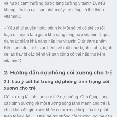
và nước cam thường được tăng cường vitamin D, nếu
không tiêu thụ các sản phẩm này, trẻ cũng có thể thiếu
vitamin D.
– Yếu tố di truyền hoặc bệnh lý: Một số trẻ có thể có rối
loạn di truyền làm giảm khả năng tổng hợp vitamin D qua
da hoặc giảm khả năng hấp thu vitamin D từ thực phẩm.
Bên cạnh đó, trẻ bị các bệnh về ruột như bệnh crohn, bệnh
celiac hay bị các bệnh về gan cũng có thể hấp thu kém
vitamin D.
2. Hướng dẫn dự phòng còi xương cho trẻ
2.1. Lưu ý cốt lõi trong dự phòng tình trạng còi
xương cho trẻ
Còi xương là tình trạng có thể dự phòng. Chủ động cung
cấp dinh dưỡng và môi trường sống lành mạnh cho trẻ là
chìa khóa để giúp sức khỏe cơ xương khớp của trẻ phát
triển toàn diện. Cụ thể, để dự phòng còi xương, bố mẹ cần