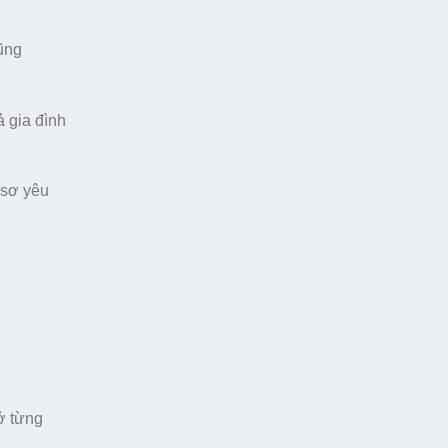
ũng
ả gia đình
 sơ yêu
ở từng