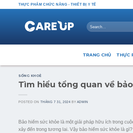
Skip
THỰC PHẨM CHỨC NĂNG - THIẾT BỊ Y TẾ
to
content
Search
for:
TRANG CHỦ
THỰC 
SỐNG KHOẺ
Tìm hiểu tổng quan về bả
POSTED ON
THÁNG 7 31, 2024
BY
ADMIN
Bảo hiểm sức khỏe
là một giải pháp hữu ích trong cuộ
xảy đến trong tương lai. Vậy bảo hiểm sức khỏe là gì?