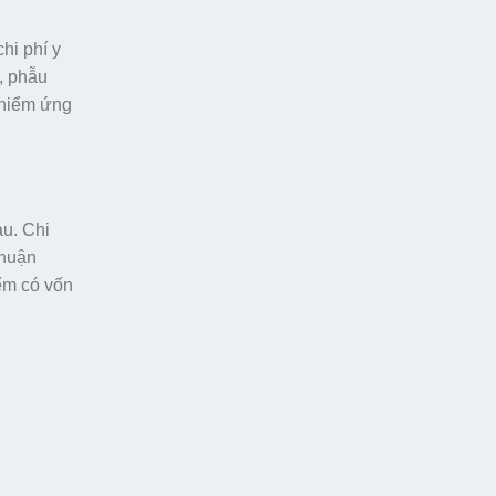
hi phí y
, phẫu
o hiểm ứng
au. Chi
thuận
iểm có vốn