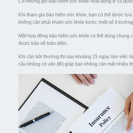
Có những gói bảo hiểm sức khỏe hoạt động ở cả quốc t
Khi tham gia bảo hiểm sức khỏe, bạn có thể được lự
không cần phải khám sức khỏe trước (một số ít trường
Một hợp đồng bảo hiểm sức khỏe có thể dùng chung cho 
được bảo vệ toàn diện.
Khi cần bồi thường thì sau khoảng 15 ngày làm việc l
cầu không có vấn đề) giúp bạn không cần mất nhiều th