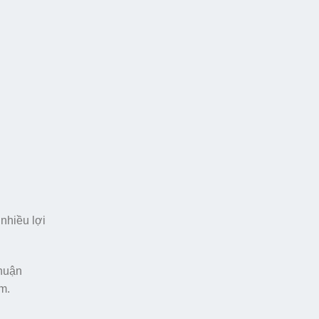
nhiều lợi
thuận
m.