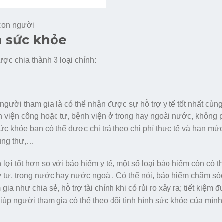
con người
m sức khỏe
ợc chia thành 3 loại chính:
gười tham gia là có thể nhận được sự hỗ trợ y tế tốt nhất cùng
 viện công hoặc tư, bệnh viện ở trong hay ngoài nước, không 
sức khỏe bạn có thể được chi trả theo chi phí thực tế và hạn m
ị ung thư,…
lợi tốt hơn so với bảo hiểm y tế, một số loại bảo hiểm còn có t
y tư, trong nước hay nước ngoài. Có thể nói, bảo hiểm chăm só
 như chia sẻ, hỗ trợ tài chính khi có rủi ro xảy ra; tiết kiệm 
iúp người tham gia có thể theo dõi tình hình sức khỏe của mình