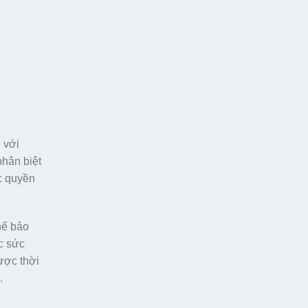
 với
phân biệt
ức quyền
hể bảo
c sức
được thời
.