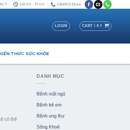
ACT
08:00 - 17:00
0888123844
LOGIN
CART /
0
₫
KIẾN THỨC SỨC KHỎE
DANH MỤC
Bệnh mất ngủ
Bệnh trẻ em
Bệnh ung thư
cố có thể
Sống Khoẻ