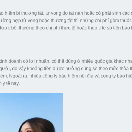
hiểm bị thương tật, tử vong do tai nạn hoặc có phát sinh các c
trường hợp tử vong hoặc thương tật thì những chi phí gồm thuốc
 được bồi thường theo chi phí thực tế hoặc theo tỉ lệ số tiền bả
kinh doanh có lợi nhuận, có thể dùng ở nhiều quốc gia khác nh
 người, do vậy khoảng tiền được hưởng cũng sẽ theo mức thỏa 
iểm. Ngoài ra, nhiều công ty bảo hiểm nội địa và công ty bảo h
 y tế này.