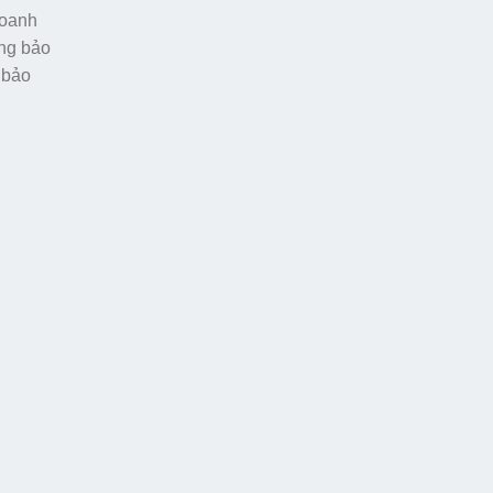
doanh
òng bảo
 bảo