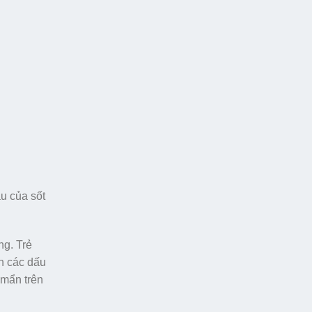
u của sốt
ng. Trẻ
ện các dấu
 mẩn trên