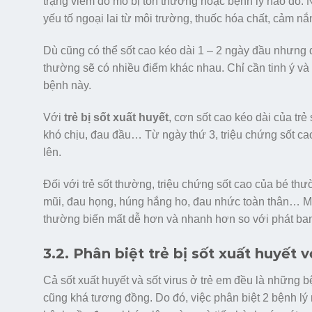
trạng viêm do mô bị tổn thương hoặc bệnh lý nào đó. N
yếu tố ngoại lai từ môi trường, thuốc hóa chất, cảm 
Dù cũng có thể sốt cao kéo dài 1 – 2 ngày đầu nhưng di
thường sẽ có nhiều điểm khác nhau. Chỉ cần tinh ý và 
bệnh này.
Với
trẻ bị sốt xuất huyết
, cơn sốt cao kéo dài của tr
khó chịu, đau đầu… Từ ngày thứ 3, triệu chứng sốt ca
lên.
Đối với trẻ sốt thường, triệu chứng sốt cao của bé th
mũi, đau họng, húng hắng ho, đau nhức toàn thân… Một
thường biến mất dễ hơn và nhanh hơn so với phát ban
3.2. Phân biệt trẻ bị sốt xuất huyết vớ
Cả sốt xuất huyết và sốt virus ở trẻ em đều là những b
cũng khá tương đồng. Do đó, việc phân biệt 2 bệnh lý 