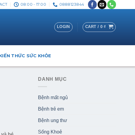
ACT
08:00 - 17:00
0888123844
LOGIN
CART /
0
₫
KIẾN THỨC SỨC KHỎE
DANH MỤC
h
Bệnh mất ngủ
Bệnh trẻ em
Bệnh ung thư
Sống Khoẻ
 và bé