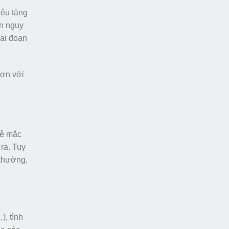
iệu tăng
ạn nguy
iai đoạn
hơn với
rẻ mắc
ra. Tuy
 thường,
), tình