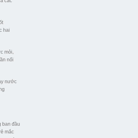
ủa các
ốt
c hai
ức mỏi,
dần nổi
hảy nước
úng
ng ban đầu
trẻ mắc