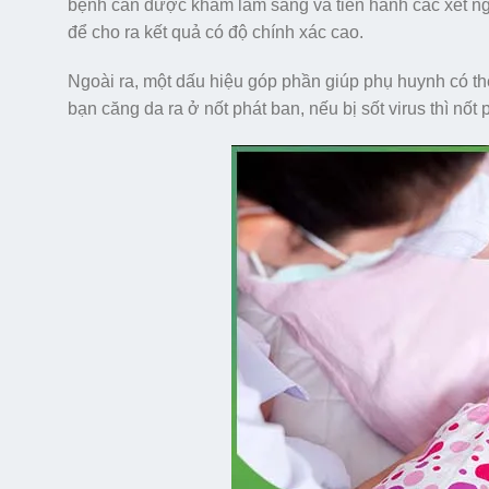
bệnh cần được khám lâm sàng và tiến hành các xét ng
để cho ra kết quả có độ chính xác cao.
Ngoài ra, một dấu hiệu góp phần giúp phụ huynh có thể 
bạn căng da ra ở nốt phát ban, nếu bị sốt virus thì nốt