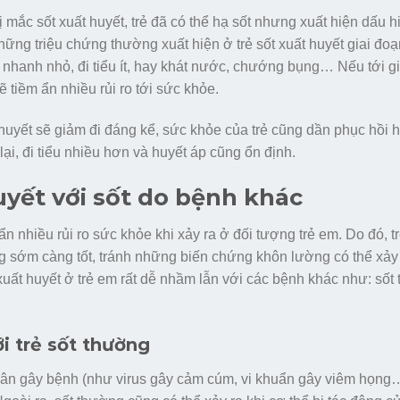
 mắc sốt xuất huyết, trẻ đã có thể hạ sốt nhưng xuất hiện dấu h
hững triệu chứng thường xuất hiện ở trẻ sốt xuất huyết giai đo
h nhanh nhỏ, đi tiểu ít, hay khát nước, chướng bụng… Nếu tới g
ẽ tiềm ẩn nhiều rủi ro tới sức khỏe.
 huyết sẽ giảm đi đáng kể, sức khỏe của trẻ cũng dần phục hồi 
ại, đi tiểu nhiều hơn và huyết áp cũng ổn định.
uyết với sốt do bệnh khác
ẩn nhiều rủi ro sức khỏe khi xảy ra ở đối tượng trẻ em. Do đó, t
ng sớm càng tốt, tránh những biến chứng khôn lường có thể xảy 
xuất huyết ở trẻ em rất dễ nhầm lẫn với các bệnh khác như: sốt
ới trẻ sốt thường
hân gây bệnh (như virus gây cảm cúm, vi khuẩn gây viêm họng…