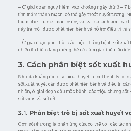
– Ở giai đoạn nguy hiểm, vào khoảng ngày thứ 3 – 7 bị
tính thấm thành mạch, có thể gây thoát huyết tương. N
hiểm như: trẻ mệt mỏi, lờ đờ, vật vã, da lạnh ẩm, mạc
này trẻ mới được phát hiện bệnh và hỗ trợ điều trị thì s
– Ở giai đoạn phục hồi, các triệu chứng bệnh sốt xuất
nhiều tín hiệu đáng mừng: bé có cảm giác thèm ăn trở l
3. Cách phân biệt sốt xuất h
Như đã khẳng định, sốt xuất huyết là một bệnh lý tiềm 
sốt xuất huyết cần được phát hiện bệnh và điều trị cà
nhiên, ở giai đoạn đầu mắc bệnh, các triệu chứng sốt 
sốt virus và sốt rét.
3.1. Phân biệt trẻ bị sốt xuất huyết v
Cơn sốt thường là phản ứng của cơ thể với các tác n