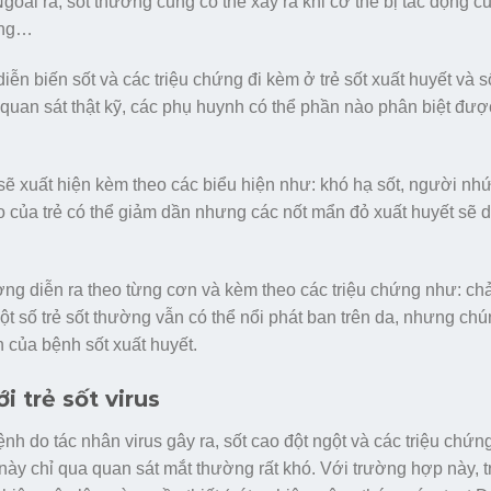
goài ra, sốt thường cũng có thể xảy ra khi cơ thể bị tác động c
nắng…
ễn biến sốt và các triệu chứng đi kèm ở trẻ sốt xuất huyết và s
quan sát thật kỹ, các phụ huynh có thể phần nào phân biệt đượ
ẻ sẽ xuất hiện kèm theo các biểu hiện như: khó hạ sốt, người nh
o của trẻ có thể giảm dần nhưng các nốt mẩn đỏ xuất huyết sẽ 
ường diễn ra theo từng cơn và kèm theo các triệu chứng như: c
 số trẻ sốt thường vẫn có thể nổi phát ban trên da, nhưng ch
 của bệnh sốt xuất huyết.
i trẻ sốt virus
ệnh do tác nhân virus gây ra, sốt cao đột ngột và các triệu chứ
này chỉ qua quan sát mắt thường rất khó. Với trường hợp này, 