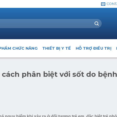
CONT
PHẨM CHỨC NĂNG
THIẾT BỊ Y TẾ
HỖ TRỢ ĐIỀU TRỊ
, cách phân biệt với sốt do bện
há nguy hiểm khi xảy ra ở đối tượng trẻ em, đặc biệt trẻ nhỏ