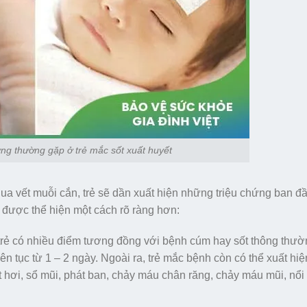
ứng thường gặp ở trẻ mắc sốt xuất huyết
ua vết muỗi cắn, trẻ sẽ dần xuất hiện những triệu chứng ban đầ
 được thể hiện một cách rõ ràng hơn:
 trẻ có nhiều điểm tương đồng với bệnh cúm hay sốt thông thườ
liên tục từ 1 – 2 ngày. Ngoài ra, trẻ mắc bệnh còn có thể xuất hi
t hơi, sổ mũi, phát ban, chảy máu chân răng, chảy máu mũi, nổi