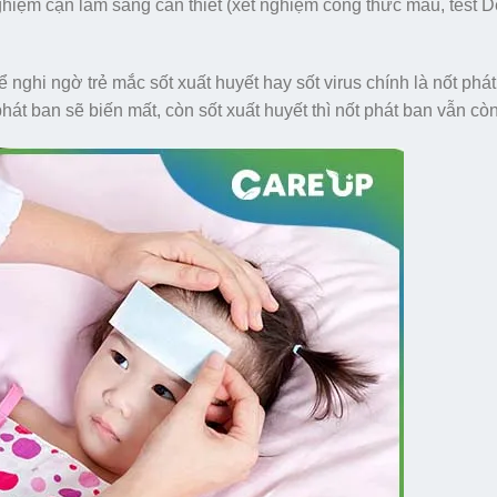
hiệm cận lâm sàng cần thiết (xét nghiệm công thức máu, test 
nghi ngờ trẻ mắc sốt xuất huyết hay sốt virus chính là nốt phát
 phát ban sẽ biến mất, còn sốt xuất huyết thì nốt phát ban vẫn c