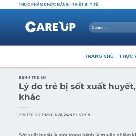
Skip
THỰC PHẨM CHỨC NĂNG - THIẾT BỊ Y TẾ
to
content
Search
for:
TRANG CHỦ
THỰC 
BỆNH TRẺ EM
Lý do trẻ bị sốt xuất huyết
khác
POSTED ON
THÁNG 8 28, 2024
BY
ADMIN
Sốt xuất huyết là một trong bệnh lý truyền nhiễm k