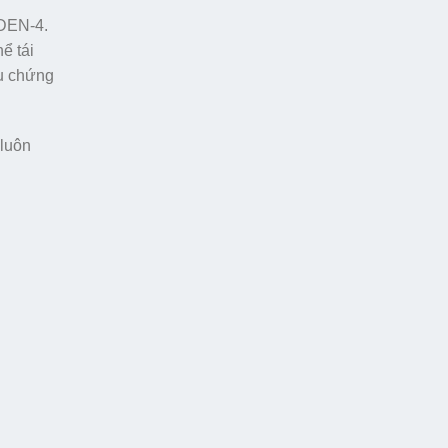
 DEN-4.
ể tái
ệu chứng
 luôn