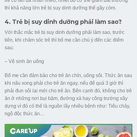
trẻ có làn da nhăn nheo, nhiệt độ cơ thể giảm bất thường
thì khả năng lớn trẻ bị suy dinh dưỡng thể gầy còm.
4. Trẻ bị suy dinh dưỡng phải làm sao?
Với thắc mắc trẻ bị suy dinh dưỡng phải làm sao, trước
tiên, khi chăm sóc trẻ thì bố mẹ cần chú ý đến các điểm
sau:
– Vệ sinh ăn uống
Bố mẹ cần đảm bảo cho trẻ ăn chín, uống sôi. Thức ăn sau
khi nấu xong phải cho trẻ ăn ngay, nếu để quá 3 giờ thì
phải đun sôi lại mới cho trẻ ăn. Bên cạnh đó, không cho trẻ
ăn ở những nơi bụi bặm, đường xá hay công trường xây
dựng vì đó có thể là nguồn lây nhiều bệnh như: Tiêu chảy,
ngộ độc thức ăn…