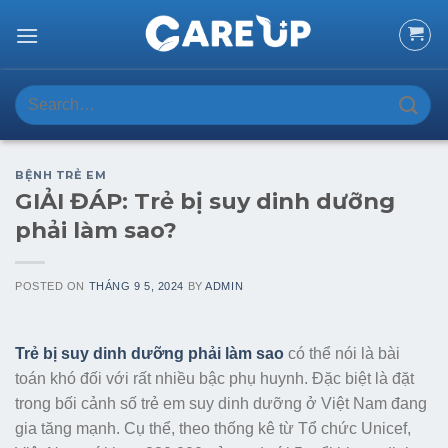
Skip
to
content
Search
for:
BỆNH TRẺ EM
GIẢI ĐÁP: Trẻ bị suy dinh dưỡng
phải làm sao?
POSTED ON
THÁNG 9 5, 2024
BY
ADMIN
Trẻ bị suy dinh dưỡng phải làm sao
có thể nói là bài
toán khó đối với rất nhiều bậc phụ huynh. Đặc biệt là đặt
trong bối cảnh số trẻ em suy dinh dưỡng ở Việt Nam đang
gia tăng mạnh. Cụ thể, theo thống kê từ Tổ chức Unicef,