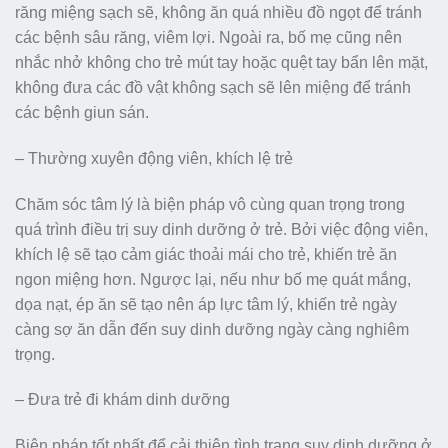
răng miệng sạch sẽ, không ăn quá nhiều đồ ngọt để tránh
các bệnh sâu răng, viêm lợi. Ngoài ra, bố mẹ cũng nên
nhắc nhở không cho trẻ mút tay hoặc quệt tay bẩn lên mặt,
không đưa các đồ vật không sạch sẽ lên miệng để tránh
các bệnh giun sán.
– Thường xuyên động viên, khích lệ trẻ
Chăm sóc tâm lý là biện pháp vô cùng quan trọng trong
quá trình điều trị suy dinh dưỡng ở trẻ. Bởi việc động viên,
khích lệ sẽ tạo cảm giác thoải mái cho trẻ, khiến trẻ ăn
ngon miệng hơn. Ngược lại, nếu như bố mẹ quát mắng,
dọa nạt, ép ăn sẽ tạo nên áp lực tâm lý, khiến trẻ ngày
càng sợ ăn dẫn đến suy dinh dưỡng ngày càng nghiêm
trọng.
– Đưa trẻ đi khám dinh dưỡng
Biện pháp tốt nhất để cải thiện tình trang suy dinh dưỡng ở