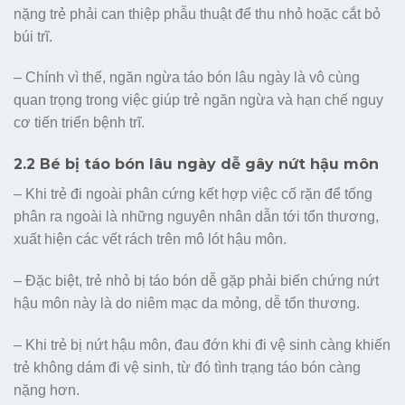
nặng trẻ phải can thiệp phẫu thuật để thu nhỏ hoặc cắt bỏ
búi trĩ.
– Chính vì thế, ngăn ngừa táo bón lâu ngày là vô cùng
quan trọng trong việc giúp trẻ ngăn ngừa và hạn chế nguy
cơ tiến triển bệnh trĩ.
2.2 Bé bị táo bón lâu ngày dễ gây nứt hậu môn
– Khi trẻ đi ngoài phân cứng kết hợp việc cố rặn để tống
phân ra ngoài là những nguyên nhân dẫn tới tổn thương,
xuất hiện các vết rách trên mô lót hậu môn.
– Đặc biệt, trẻ nhỏ bị táo bón dễ gặp phải biến chứng nứt
hậu môn này là do niêm mạc da mỏng, dễ tổn thương.
– Khi trẻ bị nứt hậu môn, đau đớn khi đi vệ sinh càng khiến
trẻ không dám đi vệ sinh, từ đó tình trạng táo bón càng
nặng hơn.