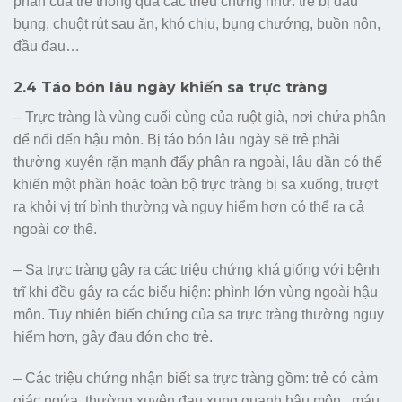
phân của trẻ thông qua các triệu chứng như: trẻ bị đau
bụng, chuột rút sau ăn, khó chịu, bụng chướng, buồn nôn,
đầu đau…
2.4 Táo bón lâu ngày khiến sa trực tràng
– Trực tràng là vùng cuối cùng của ruột già, nơi chứa phân
để nối đến hậu môn. Bị táo bón lâu ngày sẽ trẻ phải
thường xuyên rặn mạnh đẩy phân ra ngoài, lâu dần có thể
khiến một phần hoặc toàn bộ trực tràng bị sa xuống, trượt
ra khỏi vị trí bình thường và nguy hiểm hơn có thể ra cả
ngoài cơ thể.
– Sa trực tràng gây ra các triệu chứng khá giống với bệnh
trĩ khi đều gây ra các biểu hiện: phình lớn vùng ngoài hậu
môn. Tuy nhiên biến chứng của sa trực tràng thường nguy
hiểm hơn, gây đau đớn cho trẻ.
– Các triệu chứng nhận biết sa trực tràng gồm: trẻ có cảm
giác ngứa, thường xuyên đau xung quanh hậu môn, máu