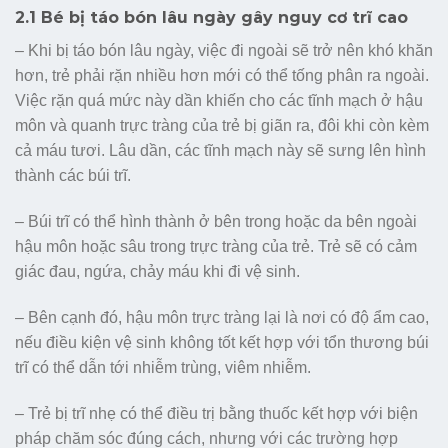
2.1 Bé bị táo bón lâu ngày gây nguy cơ trĩ cao
– Khi bị táo bón lâu ngày, việc đi ngoài sẽ trở nên khó khăn
hơn, trẻ phải rặn nhiều hơn mới có thể tống phân ra ngoài.
Việc rặn quá mức này dần khiến cho các tĩnh mạch ở hậu
môn và quanh trực tràng của trẻ bị giãn ra, đôi khi còn kèm
cả máu tươi. Lâu dần, các tĩnh mạch này sẽ sưng lên hình
thành các búi trĩ.
– Búi trĩ có thể hình thành ở bên trong hoặc da bên ngoài
hậu môn hoặc sâu trong trực tràng của trẻ. Trẻ sẽ có cảm
giác đau, ngứa, chảy máu khi đi vệ sinh.
– Bên cạnh đó, hậu môn trực tràng lại là nơi có độ ẩm cao,
nếu điều kiện vệ sinh không tốt kết hợp với tổn thương búi
trĩ có thể dẫn tới nhiễm trùng, viêm nhiễm.
– Trẻ bị trĩ nhẹ có thể điều trị bằng thuốc kết hợp với biện
pháp chăm sóc đúng cách, nhưng với các trường hợp