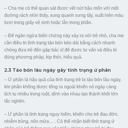
– Cha mẹ có thể quan sát được vết nứt hậu môn với một
đường rách nhìn thấy, xung quanh sưng tấy, xuất hiện máu
tươi trong giấy vệ sinh hoặc lẫn trong phân.
– Để ngăn ngừa biến chứng này xảy ra với trẻ nhỏ, cha mẹ
cần điều trị tình trạng táo bón kéo dài bằng cách nhanh
chóng đưa trẻ đến gặp bác sĩ để được tư vấn và điều trị
đúng phương pháp, kịp thời, hiệu quả.
2.3 Táo bón lâu ngày gây tình trạng ứ phân
– Ứ phân là hậu quả của tình trạng trẻ bị táo bón lâu ngày,
khi phân không được tống ra ngoài khiến nó ngày càng
tích tụ nhiều trong ruột, dính vào nhau tạo thành khối lớn
tắc nghẽn.
– Ứ phân là tình trạng nguy hiểm, khiến cho trẻ đau đớn,
nhiễm trùng, nôn mửa… . Có thể nhận biết tình trạng ứ