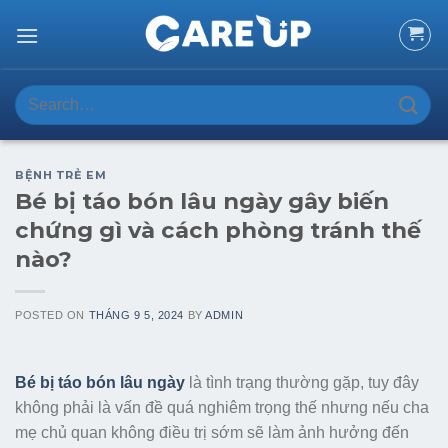
Skip
to
content
Search
for:
BỆNH TRẺ EM
Bé bị táo bón lâu ngày gây biến
chứng gì và cách phòng tránh thế
nào?
POSTED ON
THÁNG 9 5, 2024
BY
ADMIN
Bé bị táo bón lâu ngày
là tình trạng thường gặp, tuy đây
không phải là vấn đề quá nghiêm trọng thế nhưng nếu cha
mẹ chủ quan không điều trị sớm sẽ làm ảnh hưởng đến