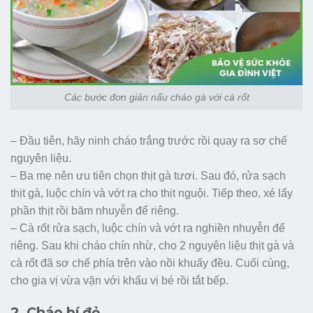
Các bước đơn giản nấu cháo gà với cà rốt
– Đầu tiên, hãy ninh cháo trắng trước rồi quay ra sơ chế
nguyên liệu.
– Ba mẹ nên ưu tiên chọn thịt gà tươi. Sau đó, rửa sạch
thịt gà, luộc chín và vớt ra cho thịt nguội. Tiếp theo, xé lấy
phần thịt rồi băm nhuyễn để riêng.
– Cà rốt rửa sạch, luộc chín và vớt ra nghiền nhuyễn để
riêng. Sau khi cháo chín nhừ, cho 2 nguyên liệu thịt gà và
cà rốt đã sơ chế phía trên vào nồi khuấy đều. Cuối cùng,
cho gia vị vừa vặn với khẩu vị bé rồi tắt bếp.
2. Cháo bí đỏ