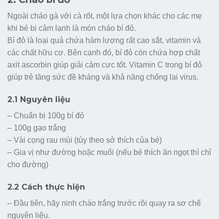
Ngoài cháo gà với cà rốt, một lựa chọn khác cho các mẹ
khi bé bị cảm lạnh là món cháo bí đỏ.
Bí đỏ là loại quả chứa hàm lượng rất cao sắt, vitamin và
các chất hữu cơ. Bên cạnh đó, bí đỏ còn chứa hợp chất
axit ascorbin giúp giải cảm cực tốt. Vitamin C trong bí đỏ
giúp trẻ tăng sức đề kháng và khả năng chống lại virus.
2.1 Nguyên liệu
– Chuẩn bị 100g bí đỏ
– 100g gạo trắng
– Vài cọng rau mùi (tùy theo sở thích của bé)
– Gia vị như đường hoặc muối (nếu bé thích ăn ngọt thì chỉ
cho đường)
2.2 Cách thực hiện
– Đầu tiên, hãy ninh cháo trắng trước rồi quay ra sơ chế
nguyên liệu.