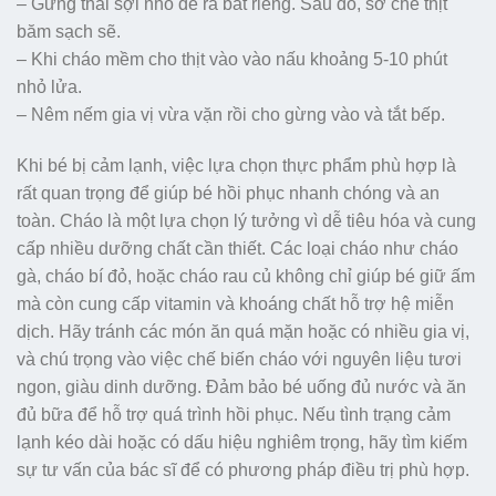
– Gừng thái sợi nhỏ để ra bát riêng. Sau đó, sơ chế thịt
băm sạch sẽ.
– Khi cháo mềm cho thịt vào vào nấu khoảng 5-10 phút
nhỏ lửa.
– Nêm nếm gia vị vừa vặn rồi cho gừng vào và tắt bếp.
Khi bé bị cảm lạnh, việc lựa chọn thực phẩm phù hợp là
rất quan trọng để giúp bé hồi phục nhanh chóng và an
toàn. Cháo là một lựa chọn lý tưởng vì dễ tiêu hóa và cung
cấp nhiều dưỡng chất cần thiết. Các loại cháo như cháo
gà, cháo bí đỏ, hoặc cháo rau củ không chỉ giúp bé giữ ấm
mà còn cung cấp vitamin và khoáng chất hỗ trợ hệ miễn
dịch. Hãy tránh các món ăn quá mặn hoặc có nhiều gia vị,
và chú trọng vào việc chế biến cháo với nguyên liệu tươi
ngon, giàu dinh dưỡng. Đảm bảo bé uống đủ nước và ăn
đủ bữa để hỗ trợ quá trình hồi phục. Nếu tình trạng cảm
lạnh kéo dài hoặc có dấu hiệu nghiêm trọng, hãy tìm kiếm
sự tư vấn của bác sĩ để có phương pháp điều trị phù hợp.