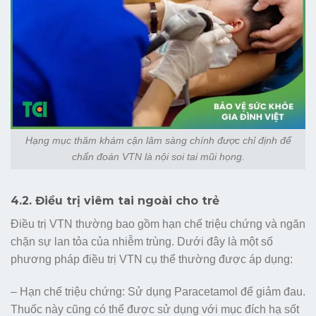
Hạng mục thăm khám cận lâm sàng chính được chỉ định để
chẩn đoán VTN là nội soi tai mũi họng.
4.2. Điều trị viêm tai ngoài cho trẻ
Điều trị VTN thường bao gồm hạn chế triệu chứng và ngăn
chặn sự lan tỏa của nhiễm trùng. Dưới đây là một số
phương pháp điều trị VTN cụ thể thường được áp dụng:
– Hạn chế triệu chứng: Sử dụng Paracetamol để giảm đau.
Thuốc này cũng có thể được sử dụng với mục đích hạ sốt