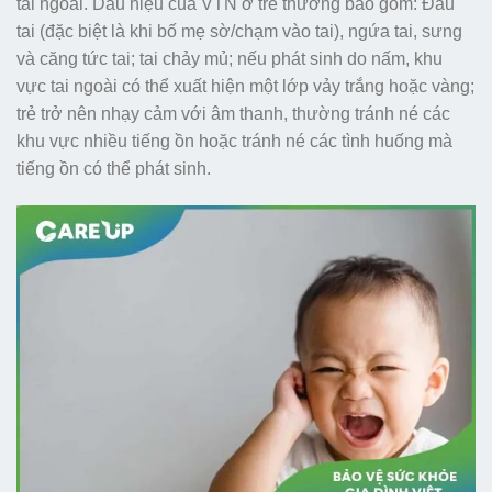
tai ngoài. Dấu hiệu của VTN ở trẻ thường bao gồm: Đau
tai (đặc biệt là khi bố mẹ sờ/chạm vào tai), ngứa tai, sưng
và căng tức tai; tai chảy mủ; nếu phát sinh do nấm, khu
vực tai ngoài có thể xuất hiện một lớp vảy trắng hoặc vàng;
trẻ trở nên nhạy cảm với âm thanh, thường tránh né các
khu vực nhiều tiếng ồn hoặc tránh né các tình huống mà
tiếng ồn có thể phát sinh.