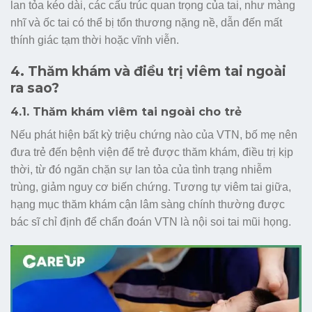
lan tỏa kéo dài, các cấu trúc quan trọng của tai, như màng
nhĩ và ốc tai có thể bị tổn thương nặng nề, dẫn đến mất
thính giác tạm thời hoặc vĩnh viễn.
4. Thăm khám và điều trị viêm tai ngoài
ra sao?
4.1. Thăm khám viêm tai ngoài cho trẻ
Nếu phát hiện bất kỳ triệu chứng nào của VTN, bố mẹ nên
đưa trẻ đến bệnh viện để trẻ được thăm khám, điều trị kịp
thời, từ đó ngăn chặn sự lan tỏa của tình trạng nhiễm
trùng, giảm nguy cơ biến chứng. Tương tự viêm tai giữa,
hạng mục thăm khám cận lâm sàng chính thường được
bác sĩ chỉ định để chẩn đoán VTN là nội soi tai mũi họng.