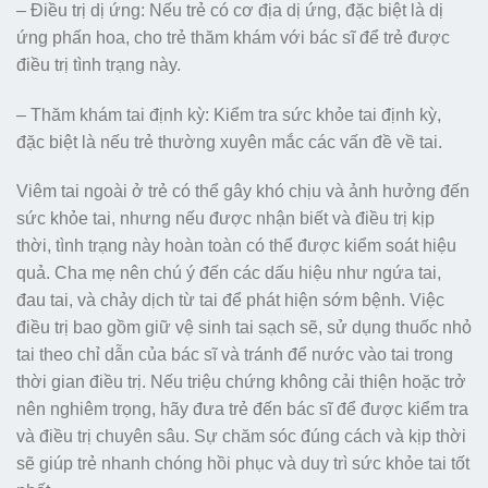
– Điều trị dị ứng: Nếu trẻ có cơ địa dị ứng, đặc biệt là dị
ứng phấn hoa, cho trẻ thăm khám với bác sĩ để trẻ được
điều trị tình trạng này.
– Thăm khám tai định kỳ: Kiểm tra sức khỏe tai định kỳ,
đặc biệt là nếu trẻ thường xuyên mắc các vấn đề về tai.
Viêm tai ngoài ở trẻ có thể gây khó chịu và ảnh hưởng đến
sức khỏe tai, nhưng nếu được nhận biết và điều trị kịp
thời, tình trạng này hoàn toàn có thể được kiểm soát hiệu
quả. Cha mẹ nên chú ý đến các dấu hiệu như ngứa tai,
đau tai, và chảy dịch từ tai để phát hiện sớm bệnh. Việc
điều trị bao gồm giữ vệ sinh tai sạch sẽ, sử dụng thuốc nhỏ
tai theo chỉ dẫn của bác sĩ và tránh để nước vào tai trong
thời gian điều trị. Nếu triệu chứng không cải thiện hoặc trở
nên nghiêm trọng, hãy đưa trẻ đến bác sĩ để được kiểm tra
và điều trị chuyên sâu. Sự chăm sóc đúng cách và kịp thời
sẽ giúp trẻ nhanh chóng hồi phục và duy trì sức khỏe tai tốt