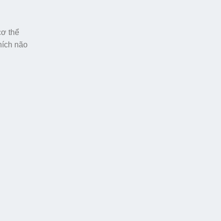
cơ thể
hích não