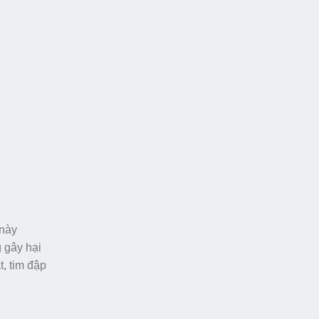
 này
 gây hại
, tim đập