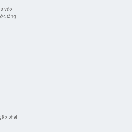
ia vào
ước tăng
gặp phải