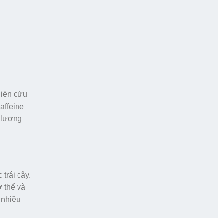
hiên cứu
affeine
u lượng
trái cây.
ơ thể và
 nhiều