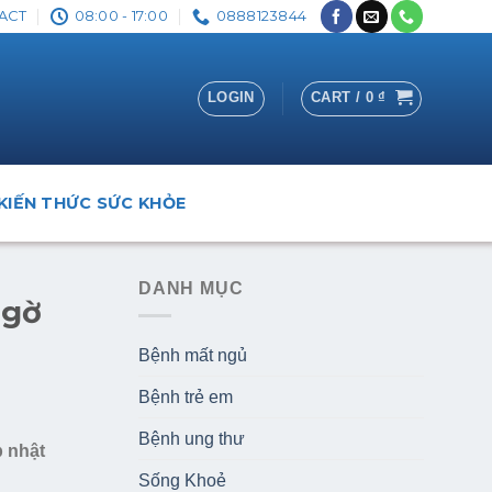
ACT
08:00 - 17:00
0888123844
LOGIN
CART /
0
₫
KIẾN THỨC SỨC KHỎE
DANH MỤC
ngờ
Bệnh mất ngủ
Bệnh trẻ em
Bệnh ung thư
p nhật
Sống Khoẻ