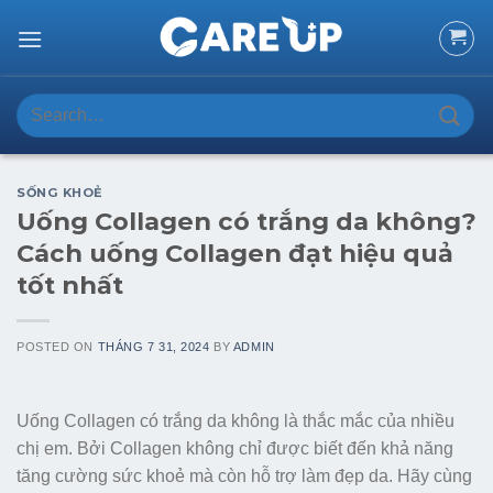
Skip
to
content
Search
for:
SỐNG KHOẺ
Uống Collagen có trắng da không?
Cách uống Collagen đạt hiệu quả
tốt nhất
POSTED ON
THÁNG 7 31, 2024
BY
ADMIN
Uống Collagen có trắng da không là thắc mắc của nhiều
chị em. Bởi Collagen không chỉ được biết đến khả năng
tăng cường sức khoẻ mà còn hỗ trợ làm đẹp da. Hãy cùng