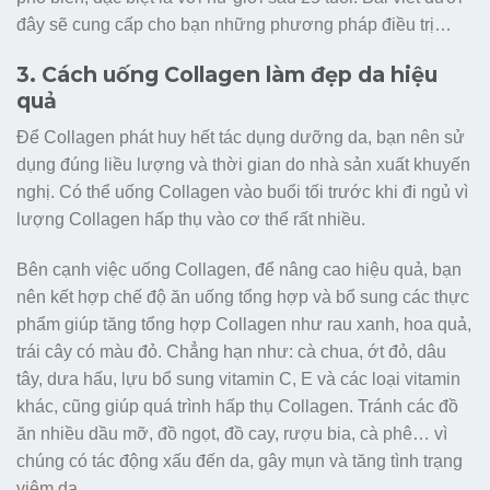
đây sẽ cung cấp cho bạn những phương pháp điều trị…
3. Cách uống Collagen làm đẹp da hiệu
quả
Để Collagen phát huy hết tác dụng dưỡng da, bạn nên sử
dụng đúng liều lượng và thời gian do nhà sản xuất khuyến
nghị. Có thể uống Collagen vào buổi tối trước khi đi ngủ vì
lượng Collagen hấp thụ vào cơ thể rất nhiều.
Bên cạnh việc uống Collagen, để nâng cao hiệu quả, bạn
nên kết hợp chế độ ăn uống tổng hợp và bổ sung các thực
phẩm giúp tăng tổng hợp Collagen như rau xanh, hoa quả,
trái cây có màu đỏ. Chẳng hạn như: cà chua, ớt đỏ, dâu
tây, dưa hấu, lựu bổ sung vitamin C, E và các loại vitamin
khác, cũng giúp quá trình hấp thụ Collagen. Tránh các đồ
ăn nhiều dầu mỡ, đồ ngọt, đồ cay, rượu bia, cà phê… vì
chúng có tác động xấu đến da, gây mụn và tăng tình trạng
viêm da.