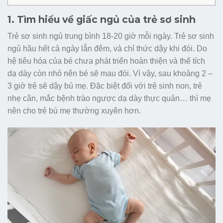
1. Tìm hiểu về giấc ngủ của trẻ sơ sinh
Trẻ sơ sinh ngủ trung bình 18-20 giờ mỗi ngày. Trẻ sơ sinh
ngủ hầu hết cả ngày lẫn đêm, và chỉ thức dậy khi đói. Do
hệ tiêu hóa của bé chưa phát triển hoàn thiện và thể tích
dạ dày còn nhỏ nên bé sẽ mau đói. Vì vậy, sau khoảng 2 –
3 giờ trẻ sẽ dậy bú mẹ. Đặc biệt đối với trẻ sinh non, trẻ
nhẹ cân, mắc bệnh trào ngược dạ dày thực quản… thì mẹ
nên cho trẻ bú mẹ thường xuyên hơn.