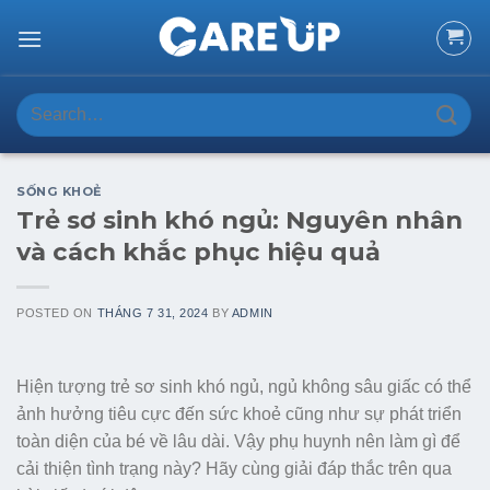
Skip
to
content
Search
for:
SỐNG KHOẺ
Trẻ sơ sinh khó ngủ: Nguyên nhân
và cách khắc phục hiệu quả
POSTED ON
THÁNG 7 31, 2024
BY
ADMIN
Hiện tượng trẻ sơ sinh khó ngủ, ngủ không sâu giấc có thể
ảnh hưởng tiêu cực đến sức khoẻ cũng như sự phát triển
toàn diện của bé về lâu dài. Vậy phụ huynh nên làm gì để
cải thiện tình trạng này? Hãy cùng giải đáp thắc trên qua