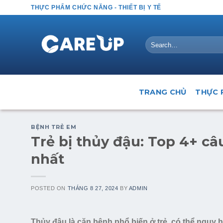
Skip
THỰC PHẨM CHỨC NĂNG - THIẾT BỊ Y TẾ
to
content
Search
for:
TRANG CHỦ
THỰC 
BỆNH TRẺ EM
Trẻ bị thủy đậu: Top 4+ c
nhất
POSTED ON
THÁNG 8 27, 2024
BY
ADMIN
Thủy đậu là căn bệnh phổ biến ở trẻ, có thể nguy h