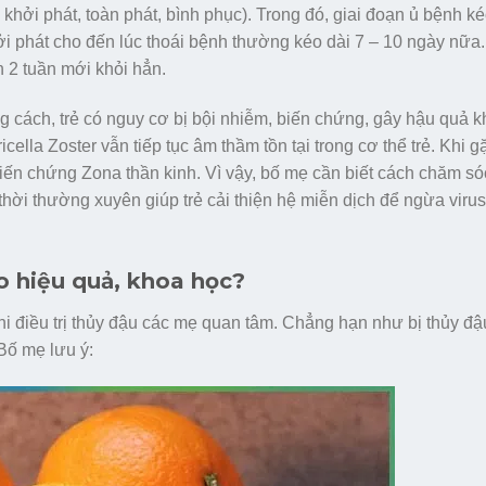
 khởi phát, toàn phát, bình phục). Trong đó, giai đoạn ủ bệnh ké
ởi phát cho đến lúc thoái bệnh thường kéo dài 7 – 10 ngày nữa.
n 2 tuần mới khỏi hẳn.
 cách, trẻ có nguy cơ bị bội nhiễm, biến chứng, gây hậu quả k
cella Zoster vẫn tiếp tục âm thầm tồn tại trong cơ thể trẻ. Khi g
 biến chứng Zona thần kinh. Vì vậy, bố mẹ cần biết cách chăm s
thời thường xuyên giúp trẻ cải thiện hệ miễn dịch để ngừa virus 
ào hiệu quả, khoa học?
khi điều trị thủy đậu các mẹ quan tâm. Chẳng hạn như bị thủy đậ
Bố mẹ lưu ý: