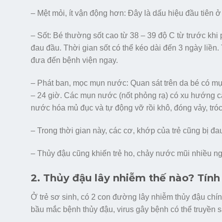
– Mệt mỏi, ít vận động hơn: Đây là dấu hiệu đầu tiên ở
– Sốt: Bé thường sốt cao từ 38 – 39 độ C từ trước kh
đau đầu. Thời gian sốt có thể kéo dài đến 3 ngày liền.
đưa đến bệnh viện ngay.
– Phát ban, mọc mụn nước: Quan sát trên da bé có mụn 
– 24 giờ. Các mụn nước (nốt phỏng rạ) có xu hướng c
nước hóa mủ đục và tự động vỡ rồi khô, đóng vảy, tróc 
– Trong thời gian này, các cơ, khớp của trẻ cũng bị đ
– Thủy đậu cũng khiến trẻ ho, chảy nước mũi nhiều ng
2. Thủy đậu lây nhiễm thế nào? Tính
Ở trẻ sơ sinh, có 2 con đường lây nhiễm thủy đậu chí
bầu mắc bệnh thủy đậu, virus gây bệnh có thể truyền s