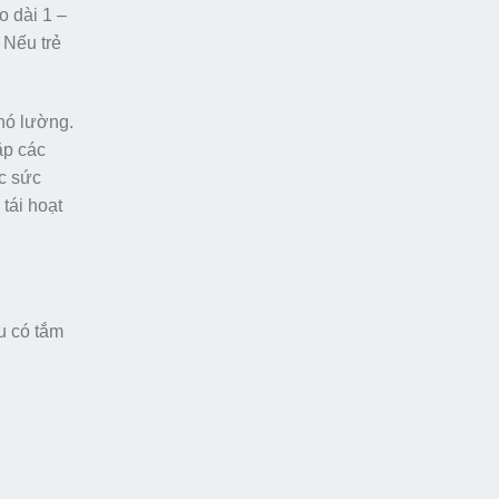
o dài 1 –
 Nếu trẻ
hó lường.
ặp các
óc sức
tái hoạt
u có tắm