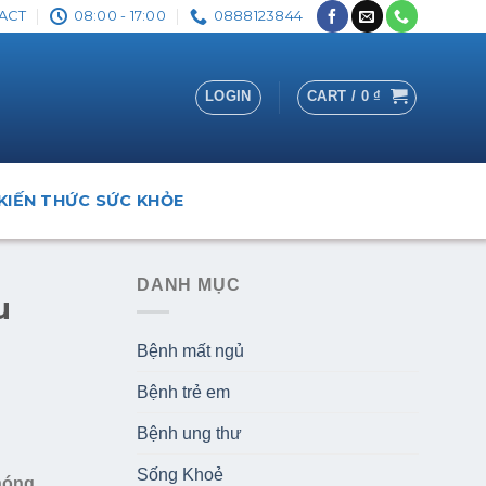
ACT
08:00 - 17:00
0888123844
LOGIN
CART /
0
₫
KIẾN THỨC SỨC KHỎE
DANH MỤC
u
Bệnh mất ngủ
Bệnh trẻ em
Bệnh ung thư
Sống Khoẻ
chóng