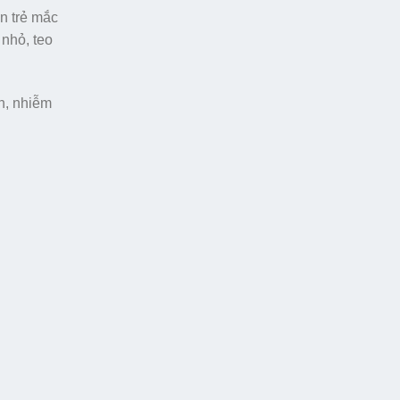
ến trẻ mắc
 nhỏ, teo
nh, nhiễm