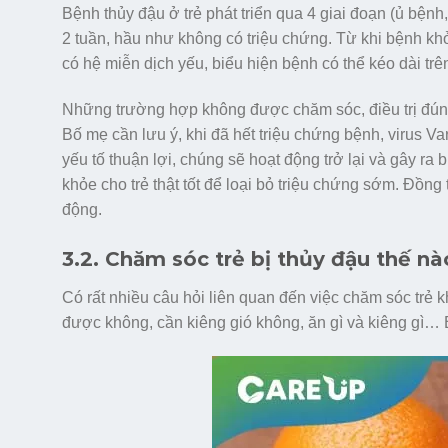
Bệnh thủy đậu ở trẻ phát triển qua 4 giai đoạn (ủ bệnh,
2 tuần, hầu như không có triệu chứng. Từ khi bệnh kh
có hệ miễn dịch yếu, biểu hiện bệnh có thể kéo dài trê
Những trường hợp không được chăm sóc, điều trị đúng
Bố mẹ cần lưu ý, khi đã hết triệu chứng bệnh, virus Vari
yếu tố thuận lợi, chúng sẽ hoạt động trở lại và gây ra
khỏe cho trẻ thật tốt để loại bỏ triệu chứng sớm. Đồng 
động.
3.2. Chăm sóc trẻ bị thủy đậu thế n
Có rất nhiều câu hỏi liên quan đến việc chăm sóc trẻ 
được không, cần kiêng gió không, ăn gì và kiêng gì… 