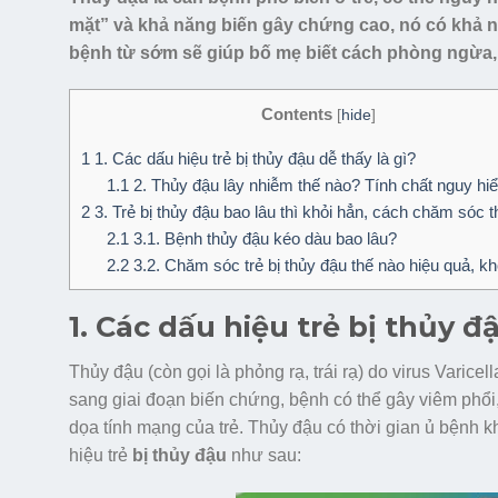
mặt” và khả năng biến gây chứng cao, nó có khả nă
bệnh từ sớm sẽ giúp bố mẹ biết cách phòng ngừa, c
Contents
[
hide
]
1
1. Các dấu hiệu trẻ bị thủy đậu dễ thấy là gì?
1.1
2. Thủy đậu lây nhiễm thế nào? Tính chất nguy hi
2
3. Trẻ bị thủy đậu bao lâu thì khỏi hẳn, cách chăm sóc 
2.1
3.1. Bệnh thủy đậu kéo dàu bao lâu?
2.2
3.2. Chăm sóc trẻ bị thủy đậu thế nào hiệu quả, k
1. Các dấu hiệu trẻ bị thủy đ
Thủy đậu (còn gọi là phỏng rạ, trái rạ) do virus Varic
sang giai đoạn biến chứng, bệnh có thể gây viêm phổi,
dọa tính mạng của trẻ. Thủy đậu có thời gian ủ bệnh 
hiệu trẻ
bị thủy đậu
như sau: