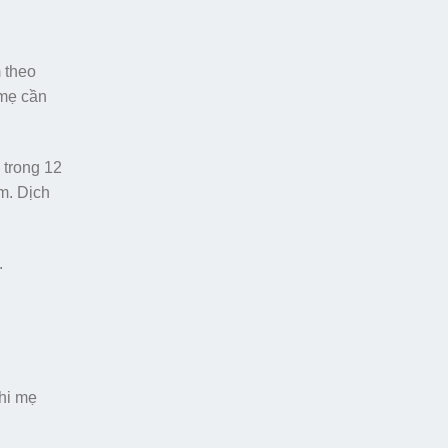
 theo
 mẹ cần
 trong 12
m. Dịch
.
Khi mẹ