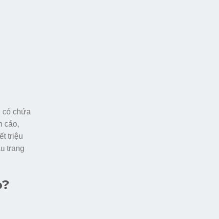
n có chứa
n cáo,
t triệu
u trang
o?