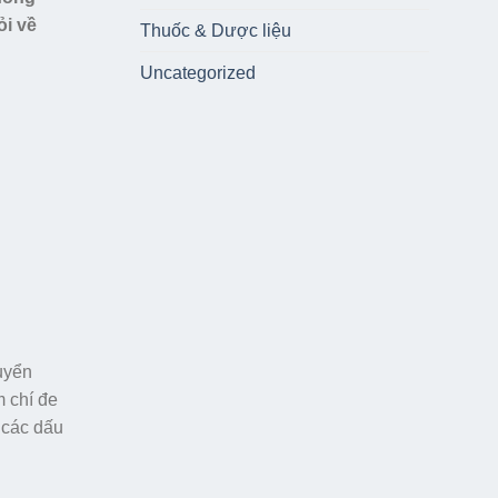
ỏi về
Thuốc & Dược liệu
Uncategorized
huyển
m chí đe
 các dấu