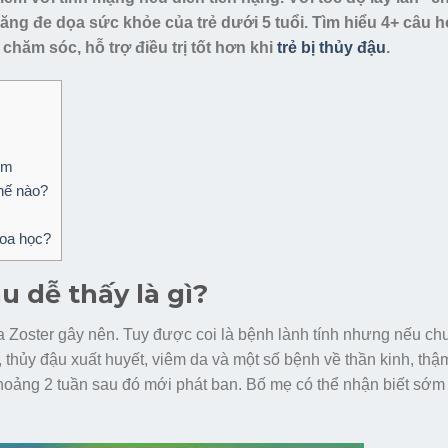
ng đe dọa sức khỏe của trẻ dưới 5 tuổi. Tìm hiểu 4+ câu h
hăm sóc, hỗ trợ điều trị tốt hơn khi
trẻ bị thủy đậu
.
ểm
thế nào?
hoa học?
ậu dễ thấy là gì?
ella Zoster gây nên. Tuy được coi là bệnh lành tính nhưng nếu c
 thủy đậu xuất huyết, viêm da và một số bệnh về thần kinh, thậ
khoảng 2 tuần sau đó mới phát ban. Bố mẹ có thể nhận biết sớm