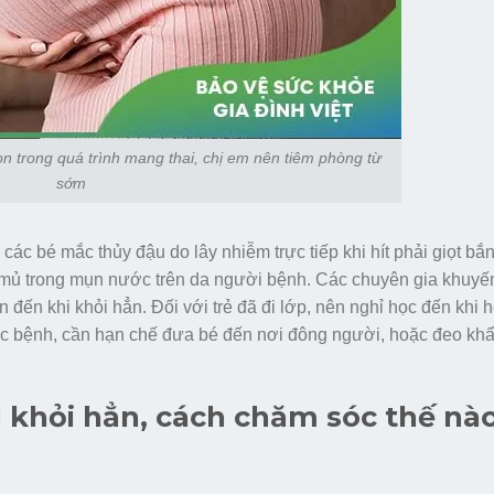
n trong quá trình mang thai, chị em nên tiêm phòng từ
sớm
các bé mắc thủy đậu do lây nhiễm trực tiếp khi hít phải giọt bắ
mủ trong mụn nước trên da người bệnh. Các chuyên gia khuyế
đến khi khỏi hẳn. Đối với trẻ đã đi lớp, nên nghỉ học đến khi hế
mắc bệnh, cần hạn chế đưa bé đến nơi đông người, hoặc đeo khẩ
hì khỏi hẳn, cách chăm sóc thế nà