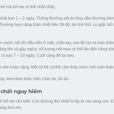
 trẻ mà bố mẹ có thể nhận thấy.
i phát ban 1 – 2 ngày. Thông thường sốt do thủy đậu thường kèm
 Trường hợp nặng thân nhiệt trên 39 độ, bé khó thở, co giật, bố
nước nổi lên đầu tiên ở mặt, chân tay, sau đó lan ra toàn thân
ăng lên và gây ngứa, số lượng nốt mụn có thể lên đến hàng tră
ra sau 7 – 10 ngày. Cuối cùng để lại sẹo.
au nhẹ hoặc nặng. Một số trẻ có thể cảm thấy nhức mỏi toàn thân
ày, kèm theo biểu hiện chán ăn, bỏ ăn.
 chất nguy hiểm
nh bố mẹ cần biết. Con đường thứ nhất là lây từ mẹ sang con. 
ang thai nhi.