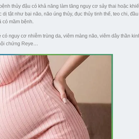
y bệnh thủy đậu có khả năng làm tăng nguy cơ sảy thai hoặc khi
ị tật như bại não, não úng thủy, đục thủy tinh thể, teo chi, đầu
 đã có mầm bệnh.
trẻ có nguy cơ nhiễm trùng da, viêm màng não, viêm dây thần ki
 hội chứng Reye…