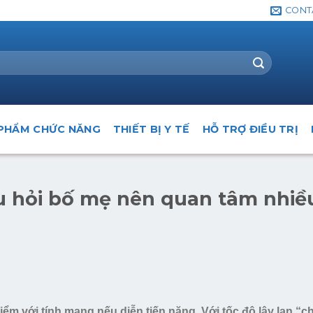
CONT
PHẨM CHỨC NĂNG
THIẾT BỊ Y TẾ
HỖ TRỢ ĐIỀU TRỊ
âu hỏi bố mẹ nên quan tâm nhiề
iểm với tính mạng nếu diễn tiến nặng. Với tốc độ lây lan “