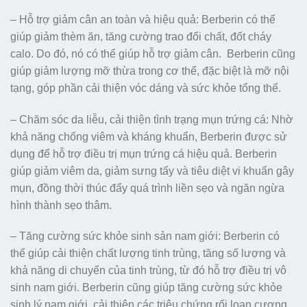
– Hỗ trợ giảm cân an toàn và hiệu quả: Berberin có thể
giúp giảm thèm ăn, tăng cường trao đổi chất, đốt cháy
calo. Do đó, nó có thể giúp hỗ trợ giảm cân. Berberin cũng
giúp giảm lượng mỡ thừa trong cơ thể, đặc biệt là mỡ nội
tạng, góp phần cải thiện vóc dáng và sức khỏe tổng thể.
– Chăm sóc da liễu, cải thiện tình trạng mụn trứng cá: Nhờ
khả năng chống viêm và kháng khuẩn, Berberin được sử
dụng để hỗ trợ điều trị mụn trứng cá hiệu quả. Berberin
giúp giảm viêm da, giảm sưng tấy và tiêu diệt vi khuẩn gây
mụn, đồng thời thúc đẩy quá trình liền sẹo và ngăn ngừa
hình thành sẹo thâm.
– Tăng cường sức khỏe sinh sản nam giới: Berberin có
thể giúp cải thiện chất lượng tinh trùng, tăng số lượng và
khả năng di chuyển của tinh trùng, từ đó hỗ trợ điều trị vô
sinh nam giới. Berberin cũng giúp tăng cường sức khỏe
sinh lý nam giới, cải thiện các triệu chứng rối loạn cương