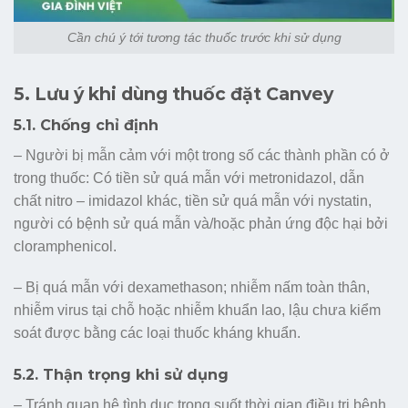
Cần chú ý tới tương tác thuốc trước khi sử dụng
5. Lưu ý khi dùng thuốc đặt Canvey
5.1. Chống chỉ định
– Người bị mẫn cảm với một trong số các thành phần có ở
trong thuốc: Có tiền sử quá mẫn với metronidazol, dẫn
chất nitro – imidazol khác, tiền sử quá mẫn với nystatin,
người có bệnh sử quá mẫn và/hoặc phản ứng độc hại bởi
cloramphenicol.
– Bị quá mẫn với dexamethason; nhiễm nấm toàn thân,
nhiễm virus tại chỗ hoặc nhiễm khuẩn lao, lậu chưa kiểm
soát được bằng các loại thuốc kháng khuẩn.
5.2. Thận trọng khi sử dụng
– Tránh quan hệ tình dục trong suốt thời gian điều trị bệnh.