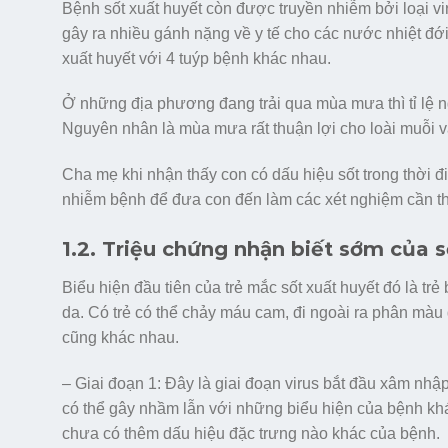
Bệnh sốt xuất huyết còn được truyền nhiễm bởi loại vi
gây ra nhiều gánh nặng về y tế cho các nước nhiệt đới 
xuất huyết với 4 tuýp bệnh khác nhau.
Ở những địa phương đang trải qua mùa mưa thì tỉ lệ n
Nguyên nhân là mùa mưa rất thuận lợi cho loài muỗi vằ
Cha mẹ khi nhận thấy con có dấu hiệu sốt trong thời đ
nhiễm bệnh để đưa con đến làm các xét nghiệm cần thiế
1.2. Triệu chứng nhận biết sớm của s
Biểu hiện đầu tiên của trẻ mắc sốt xuất huyết đó là tr
da. Có trẻ có thể chảy máu cam, đi ngoài ra phân màu
cũng khác nhau.
– Giai đoạn 1: Đây là giai đoạn virus bắt đầu xâm nh
có thể gây nhầm lẫn với những biểu hiện của bệnh khá
chưa có thêm dấu hiệu đặc trưng nào khác của bệnh.