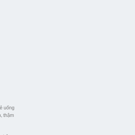
rẻ uống
n, thậm