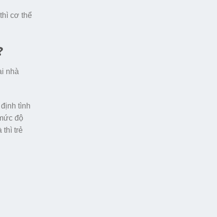
thì cơ thể
?
ại nhà
định tình
 mức độ
thì trẻ