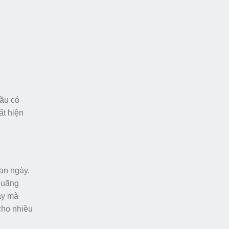
đầu có
ất hiện
ban ngày.
 quãng
gày mà
cho nhiều