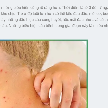
, những biểu hiện cũng rõ ràng hơn. Thời điểm là từ 3 đến 7 ng
óc, khó chịu. Trẻ ở độ tuổi lớn hơn có thể kêu đau đầu, mỏi cơ, b
thấy những dấu hiệu của xung huyết, hốc mắt đau nhức và có th
a máu. Những biểu hiện của bệnh trong giai đoạn này là nhiều nh