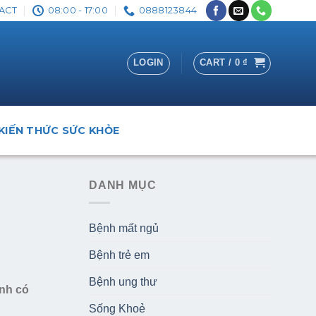
ACT
08:00 - 17:00
0888123844
LOGIN
CART /
0
₫
KIẾN THỨC SỨC KHỎE
DANH MỤC
Bệnh mất ngủ
Bệnh trẻ em
Bệnh ung thư
ệnh có
Sống Khoẻ