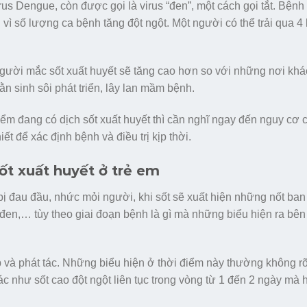
rus Dengue, còn được gọi là virus “đen”, một cách gọi tắt. Bệnh
vì số lượng ca bệnh tăng đột ngột. Một người có thể trải qua 4 l
gười mắc sốt xuất huyết sẽ tăng cao hơn so với những nơi khá
n sinh sôi phát triển, lây lan mầm bệnh.
iểm đang có dịch sốt xuất huyết thì cần nghĩ ngay đến nguy cơ 
t để xác định bệnh và điều trị kịp thời.
ốt xuất huyết ở trẻ em
ẻ bị đau đầu, nhức mỏi người, khi sốt sẽ xuất hiện những nốt ba
 đen,… tùy theo giai đoạn bệnh là gì mà những biểu hiện ra bên
ập và phát tác. Những biểu hiện ở thời điểm này thường không r
c như sốt cao đột ngột liên tục trong vòng từ 1 đến 2 ngày mà