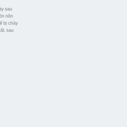
ày sau
uồn nôn
ể bị chảy
ất, sau