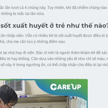
ắc lần lượt cả 4 chủng này. Tuy nhiên, khi đã nhiễm chủng nào 
ẽ không bị mắc lại lần nữa.
ị sốt xuất huyết ở trẻ như thế nào
ần nhập viện. Vẫn có nhiều trẻ bị sốt xuất huyết được điều trị t
i nhà, cha mẹ cần lưu ý những điểm sau:
 tại nhà hay đi viện. Bác sĩ mới là người thăm khám trẻ để xác 
à điều trị hay không. Cần dựa vào những yếu tố như chỉ số máu,
 này ở trong ngưỡng ổn, có thể chấp nhận cho điều trị tại nhà 