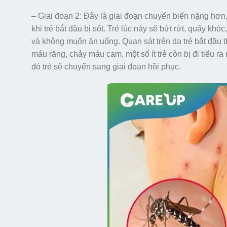
– Giai đoạn 2: Đây là giai đoạn chuyển biến nặng hơn
khi trẻ bắt đầu bị sốt. Trẻ lúc này sẽ bứt rứt, quấy kh
và không muốn ăn uống. Quan sát trên da trẻ bắt đầu 
máu răng, chảy máu cam, một số ít trẻ còn bị đi tiểu r
đó trẻ sẽ chuyển sang giai đoạn hồi phục.