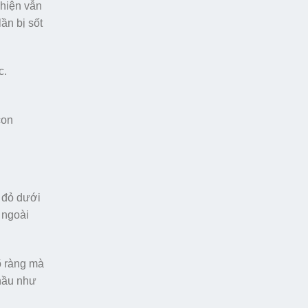
 hiện vẫn
ần bị sốt
c.
con
n đỏ dưới
 ngoài
õ ràng mà
 hầu như