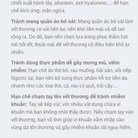
chiết xuất hành tây, allantoin, axit hyaluronic… để hạn
chế kích ứng, mẩn ngứa.
Tránh mang quần áo bó sát:
Mang quần áo bó sát làm
vết thương cọ xát liên tục nên khó liền mài và dễ lan
rộng ra. Do đó, bạn nên chọn lựa trang phục thấm hút
mồ hôi tốt, thoải mái để vết thương có điều kiện khô tự
nhiên.
Tránh dùng thực phẩm dễ gây mưng mủ, viêm
nhiễm:
Hạn chế ăn thịt bò, rau muống, hải sản, xôi nếp.
Ngược lại, bạn nên bổ sung thực phẩm hỗ trợ liền da
nhanh như các loại thịt, cá, rau củ quả, trái cây…
Hạn chế chạm tay lên vết thương để tránh nhiễm
khuẩn:
Tay sẽ tiếp xúc với nhiều vật dụng chứa vi
khuẩn mà bạn không nhìn thấy được. Nếu chạm tay vào
vết thương, bạn vô tình giúp vi khuẩn xâm nhập vào
vùng da tổn thương và gây nhiễm khuẩn rất nguy hiểm.