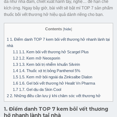
da như nha đam, chiết xuất hành tây, nghệ… để hạn chế
kích ứng. Ngay bây giờ, bài viết sẽ bật mí TOP 7 sản phẩm
thuốc bôi vết thương hở hiệu quả dành riêng cho bạn.
Contents
[
hide
]
1
1. Điểm danh TOP 7 kem bôi vết thương hở nhanh lành tại
nhà
1.1
1.1. Kem bôi vết thương hở Scargel Plus
1.2
1.2. Kem mỡ Neosporin
1.3
1.3. Kem bôi trị nhiễm khuẩn Silvirin
1.4
1.4. Thuốc xịt trị bỏng Panthenol 5%
1.5
1.5. Kem mỡ bôi ngoài da Zinksalbe Dialon
1.6
1.6. Gel bôi vết thương hở Healit Vn Pharma
1.7
1.7. Gel dịu da Skin Cool
2
2. Những điều cần lưu ý khi chăm sóc vết thương hở
1. Điểm danh TOP 7 kem bôi vết thương
hở nhanh lành tại nhà