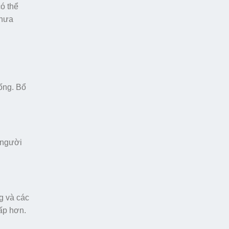
ó thể
chưa
uống. Bổ
 người
g và các
ấp hơn.