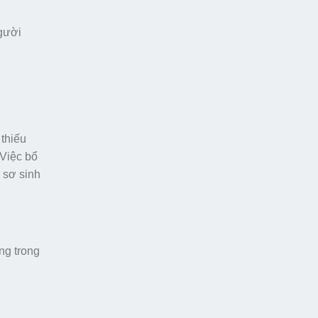
gười
thiếu
 Việc bổ
ẻ sơ sinh
ng trong