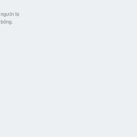
 người bị
 bỏng.