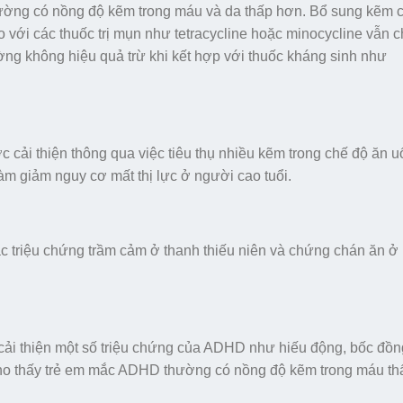
ường có nồng độ kẽm trong máu và da thấp hơn. Bổ sung kẽm c
o với các thuốc trị mụn như tetracycline hoặc minocycline vẫn 
ng không hiệu quả trừ khi kết hợp với thuốc kháng sinh như
 cải thiện thông qua việc tiêu thụ nhiều kẽm trong chế độ ăn 
àm giảm nguy cơ mất thị lực ở người cao tuổi.
ác triệu chứng trầm cảm ở thanh thiếu niên và chứng chán ăn ở
 cải thiện một số triệu chứng của ADHD như hiếu động, bốc đồn
cho thấy trẻ em mắc ADHD thường có nồng độ kẽm trong máu th