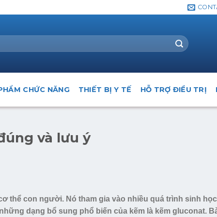
CONT
PHẨM CHỨC NĂNG
THIẾT BỊ Y TẾ
HỖ TRỢ ĐIỀU TRỊ
đúng và lưu ý
cơ thể con người. Nó tham gia vào nhiều quá trình sinh họ
ng những dạng bổ sung phổ biến của kẽm là kẽm gluconat. Bà