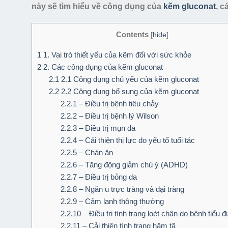
này sẽ tìm hiểu về công dụng của
kẽm gluconat
, c
Contents
[
hide
]
1
1. Vai trò thiết yếu của kẽm đối với sức khỏe
2
2. Các công dụng của kẽm gluconat
2.1
2.1 Công dụng chủ yếu của kẽm gluconat
2.2
2.2 Công dụng bổ sung của kẽm gluconat
2.2.1
– Điều trị bệnh tiêu chảy
2.2.2
– Điều trị bệnh lý Wilson
2.2.3
– Điều trị mụn da
2.2.4
– Cải thiện thị lực do yếu tố tuổi tác
2.2.5
– Chán ăn
2.2.6
– Tăng động giảm chú ý (ADHD)
2.2.7
– Điều trị bỏng da
2.2.8
– Ngăn u trực tràng và đại tràng
2.2.9
– Cảm lạnh thông thường
2.2.10
– Điều trị tình trạng loét chân do bệnh tiểu 
2.2.11
– Cải thiện tình trạng hăm tã