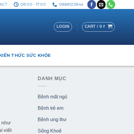
ACT
08:00 - 17:00
0888123844
LOGIN
CART /
0
₫
KIẾN THỨC SỨC KHỎE
DANH MỤC
Bệnh mất ngủ
Bệnh trẻ em
Bệnh ung thư
c như
i viết
Sống Khoẻ