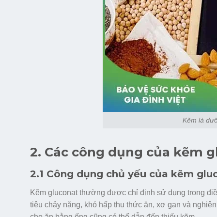
Kẽm là dưỡn
2. Các công dụng của kẽm g
2.1 Công dụng chủ yếu của kẽm glu
Kẽm gluconat thường được chỉ định sử dụng trong điều 
tiêu chảy nặng, khó hấp thụ thức ăn, xơ gan và nghiệ
cho ăn bằng ống cũng có thể dẫn đến thiếu kẽm.