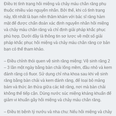
Điều trị tình trạng hôi miệng và chảy máu chân răng phụ
thuộc nhiều vào nguyên nhân. Bởi thế, khi có tình trạng
này, tốt nhất là bạn nên thăm khám với bác sĩ răng hàm
mặt để được chẩn đoán xác định nguyên nhân hôi miệng
và chảy máu chân răng và chỉ định giải pháp khắc phục
phù hợp. Dưới đây là thông tin sơ lược về một số giải
pháp khắc phục hôi miệng và chảy máu chân răng cơ bản
bạn có thể tham khảo.
– Điều chỉnh thói quen vệ sinh răng miệng: Vệ sinh răng 2
– 3 lần một ngày bằng bàn chải lông mềm, đầu nhỏ và kem
đánh răng có fluor. Sử dụng chỉ nha khoa sau khi vệ sinh
răng bằng bàn chải và kem đánh răng, để loại bỏ mảng
bám và thức ăn thừa giữa các kẽ răng, nơi mà bàn chải
không thể tiếp cận. Dùng nước súc miệng kháng khuẩn để
giảm vi khuẩn gây hôi miệng và chảy máu chân răng.
– Điều trị bệnh lý nướu và nha chu: Nếu hôi miệng và chảy