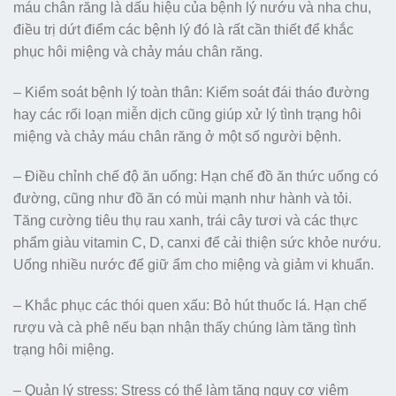
máu chân răng là dấu hiệu của bệnh lý nướu và nha chu,
điều trị dứt điểm các bệnh lý đó là rất cần thiết để khắc
phục hôi miệng và chảy máu chân răng.
– Kiểm soát bệnh lý toàn thân: Kiểm soát đái tháo đường
hay các rối loạn miễn dịch cũng giúp xử lý tình trạng hôi
miệng và chảy máu chân răng ở một số người bệnh.
– Điều chỉnh chế độ ăn uống: Hạn chế đồ ăn thức uống có
đường, cũng như đồ ăn có mùi mạnh như hành và tỏi.
Tăng cường tiêu thụ rau xanh, trái cây tươi và các thực
phẩm giàu vitamin C, D, canxi để cải thiện sức khỏe nướu.
Uống nhiều nước để giữ ẩm cho miệng và giảm vi khuẩn.
– Khắc phục các thói quen xấu: Bỏ hút thuốc lá. Hạn chế
rượu và cà phê nếu bạn nhận thấy chúng làm tăng tình
trạng hôi miệng.
– Quản lý stress: Stress có thể làm tăng nguy cơ viêm