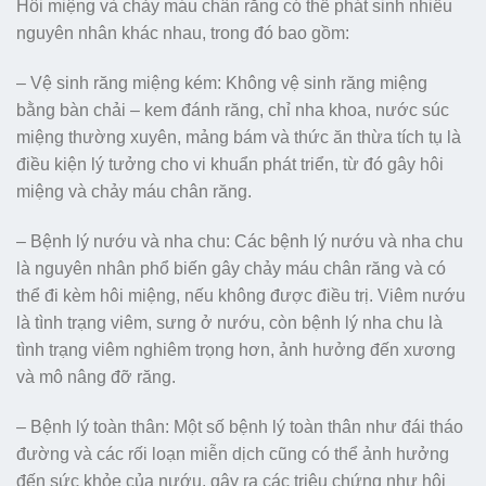
Hôi miệng và chảy máu chân răng có thể phát sinh nhiều
nguyên nhân khác nhau, trong đó bao gồm:
– Vệ sinh răng miệng kém: Không vệ sinh răng miệng
bằng bàn chải – kem đánh răng, chỉ nha khoa, nước súc
miệng thường xuyên, mảng bám và thức ăn thừa tích tụ là
điều kiện lý tưởng cho vi khuẩn phát triển, từ đó gây hôi
miệng và chảy máu chân răng.
– Bệnh lý nướu và nha chu: Các bệnh lý nướu và nha chu
là nguyên nhân phổ biến gây chảy máu chân răng và có
thể đi kèm hôi miệng, nếu không được điều trị. Viêm nướu
là tình trạng viêm, sưng ở nướu, còn bệnh lý nha chu là
tình trạng viêm nghiêm trọng hơn, ảnh hưởng đến xương
và mô nâng đỡ răng.
– Bệnh lý toàn thân: Một số bệnh lý toàn thân như đái tháo
đường và các rối loạn miễn dịch cũng có thể ảnh hưởng
đến sức khỏe của nướu, gây ra các triệu chứng như hôi