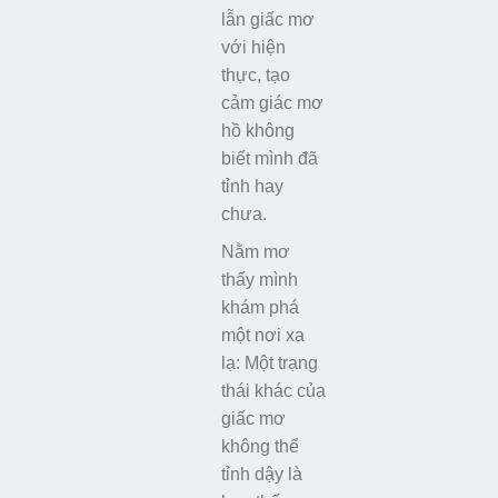
lẫn giấc mơ
với hiện
thực, tạo
cảm giác mơ
hồ không
biết mình đã
tỉnh hay
chưa.
Nằm mơ
thấy mình
khám phá
một nơi xa
lạ: Một trạng
thái khác của
giấc mơ
không thể
tỉnh dậy là