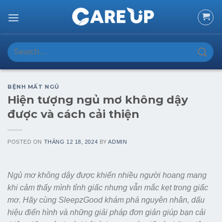
Skip
to
content
Search
for:
BỆNH MẤT NGỦ
Hiện tượng ngủ mơ không dậy
được và cách cải thiện
POSTED ON
THÁNG 12 18, 2024
BY
ADMIN
Ngủ mơ không dậy được khiến nhiều người hoang mang
khi cảm thấy mình tỉnh giấc nhưng vẫn mắc kẹt trong giấc
mơ. Hãy cùng SleepzGood khám phá nguyên nhân, dấu
hiệu điển hình và những giải pháp đơn giản giúp bạn cải