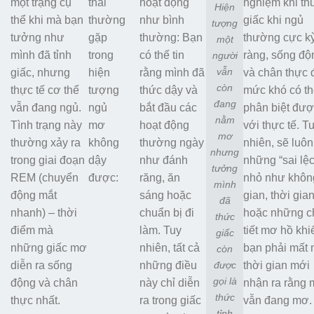
một trạng cụ
thái
hoạt động
nghiệm khi th
Hiện
thể khi mà bạn
thường
như bình
giấc khi ngủ
tượng
tưởng như
gặp
thường: Bạn
thường cực kỳ
một
mình đã tỉnh
trong
có thể tin
ràng, sống độ
người
vẫn
giấc, nhưng
hiện
rằng mình đã
và chân thực 
còn
thực tế cơ thể
tượng
thức dậy và
mức khó có t
đang
vẫn đang ngủ.
ngủ
bắt đầu các
phân biệt đư
nằm
Tình trạng này
mơ
hoạt động
với thực tế. T
mơ
thường xảy ra
không
thường ngày
nhiên, sẽ luôn
nhưng
trong giai đoạn
dậy
như đánh
những “sai lệ
tưởng
REM (chuyển
được:
răng, ăn
nhỏ như khôn
mình
động mắt
sáng hoặc
gian, thời gia
đã
nhanh) – thời
chuẩn bị đi
hoặc những c
thức
điểm mà
làm. Tuy
tiết mơ hồ khi
giấc
những giấc mơ
nhiên, tất cả
bạn phải mất 
còn
diễn ra sống
những điều
thời gian mới
được
gọi là
động và chân
này chỉ diễn
nhận ra rằng 
thức
thực nhất.
ra trong giấc
vẫn đang mơ.
tỉnh