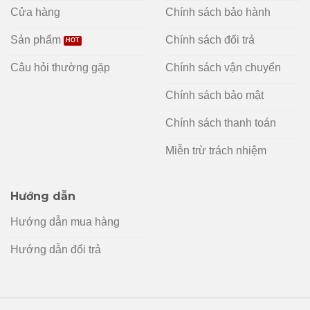
Cửa hàng
Chính sách bảo hành
Sản phẩm
Chính sách đổi trả
Câu hỏi thường gặp
Chính sách vận chuyển
Chính sách bảo mật
Chính sách thanh toán
Miễn trừ trách nhiệm
Hướng dẫn
Hướng dẫn mua hàng
Hướng dẫn đổi trả