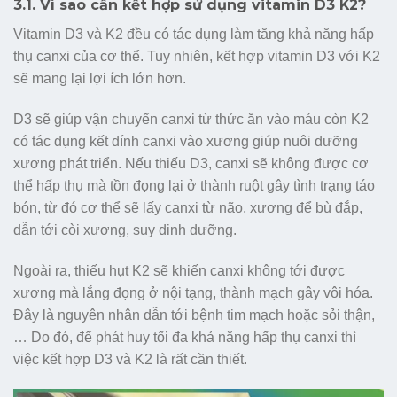
3.1. Vì sao cần kết hợp sử dụng vitamin D3 K2?
Vitamin D3 và K2 đều có tác dụng làm tăng khả năng hấp
thụ canxi của cơ thể. Tuy nhiên, kết hợp vitamin D3 với K2
sẽ mang lại lợi ích lớn hơn.
D3 sẽ giúp vận chuyển canxi từ thức ăn vào máu còn K2
có tác dụng kết dính canxi vào xương giúp nuôi dưỡng
xương phát triển. Nếu thiếu D3, canxi sẽ không được cơ
thể hấp thụ mà tồn đọng lại ở thành ruột gây tình trạng táo
bón, từ đó cơ thể sẽ lấy canxi từ não, xương để bù đắp,
dẫn tới còi xương, suy dinh dưỡng.
Ngoài ra, thiếu hụt K2 sẽ khiến canxi không tới được
xương mà lắng đọng ở nội tạng, thành mạch gây vôi hóa.
Đây là nguyên nhân dẫn tới bệnh tim mạch hoặc sỏi thận,
… Do đó, để phát huy tối đa khả năng hấp thụ canxi thì
việc kết hợp D3 và K2 là rất cần thiết.