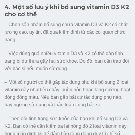
4. Một số lưu ý khi bổ sung vitamin D3 K2
cho cơ thể
– Chọn sản phẩm bổ sung chứa vitamin D3 và K2 có chất
lượng cao, uy tín, đã qua kiểm định từ các cơ quan chức
năng.
– Việc dùng quá nhiều vitamin D3 và K2 có thể dẫn tình
trạng bị dư thừa gây hại sức khỏe. Do đó, bạn cần trao đổi
với bác sĩ nếu muốn sử dụng.
– Một số người có thể gặp tác dụng phụ khi bổ sung 2 loại
vitamin này như tiêu chảy, buồn nôn hoặc tăng cường hoạt
động đông máu. Nếu bạn gặp bất cứ tác dụng phụ nào,
hãy ngừng sử dụng và thảo luận cùng bác sĩ.
– Theo dõi tình trạng sức khỏe của bạn khi bổ sung D3 và
K2. Bạn có thể cần kiểm tra lại nồng độ 2 loại vitamin này
trong máu định kỳ để đảm bảo rằng đang duy trì chỉ số