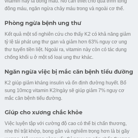
vitamin này là đông máu. Nó cần thiết cho quá trình tổng
đông máu, ngăn ngừa chảy máu trong và ngoài cơ thể.
Phòng ngừa bệnh ung thư
Kết quả một số nghiên cứu cho thấy K2 có khả năng giảm
tỷ lệ tái phát ung thư gan và giảm hơn 63% nguy cơ ung
thư tuyến tiền liệt. Ngoài ra, vitamin này còn có tác dụng
chống khối u ở một số loại ung thư khác.
Ngăn ngừa việc bị mắc căn bệnh tiểu đường
K2 giúp giảm kháng insulin và ổn định đường huyết. Bổ
sung 10mcg vitamin K2/ngày sẽ giúp giảm 7% nguy cơ
mắc căn bệnh tiểu đường.
Giúp cho xương chắc khỏe
Việc luyện tập với cường độ cao có thể bị chấn thương,
nhẹ thì trật khớp, bong gân và nghiêm trọng hơn là bị gãy