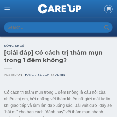
Skip
to
content
Search
for:
SỐNG KHOẺ
[Giải đáp] Có cách trị thâm mụn
trong 1 đêm không?
POSTED ON
THÁNG 7 31, 2024
BY
ADMIN
Có cách trị thâm mụn trong 1 đêm không là câu hỏi của
nhiều chị em, bởi những vết thâm khiến nữ giới mất tự tin
khi giao tiếp và làm làn da xuống sắc. Bài viết dưới đây sẽ
“bật mí” cho bạn cách “đánh bay” vết thâm mụn nhanh