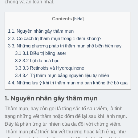
chóng và an toàn nhất.
Contents
[
hide
]
1
1. Nguyên nhân gây thâm mụn
2
2. Có cách trị thâm mụn trong 1 đêm không?
3
3. Những phương pháp trị thâm mụn phổ biến hiện nay
3.1
3.1 Điều trị bằng laser
3.2
3.2 Lột da hoá học
3.3
3.3 Retinoids và Hydroquinone
3.4
3.4 Trị thâm mụn bằng nguyên liệu tự nhiên
4
4. Những lưu ý khi trị thâm mụn mà bạn không thể bỏ qua
1. Nguyên nhân gây thâm mụn
Thâm mụn, hay còn gọi là tăng sắc tố sau viêm, là tình
trạng những vết thâm hoặc đốm để lại sau khi lành mụn.
Đây là phản ứng tự nhiên của da đối với chứng viêm.
Thâm mụn phát triển khi vết thương hoặc kích ứng, như