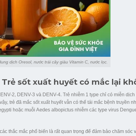
dung dịch Oresol, nước trái cây giàu Vitamin C, nước lọc.
c: Trẻ sốt xuất huyết có mắc lại k
 DENV-2, DENV-3 và DENV-4. Trẻ nhiễm 1 type chỉ có miễn dịch 
vậy, trẻ đã mắc sốt xuất huyết vẫn có thể tái mắc bệnh truyền n
 aegypti hoặc muỗi Aedes albopictus nhiễm các type virus Dengu
p các thắc mắc phổ biến là rất quan trọng để đảm bảo chăm sóc và