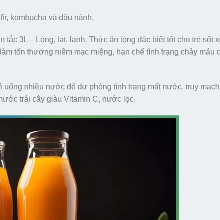
fir, kombucha và đậu nành.
c 3L – Lỏng, lạt, lạnh. Thức ăn lỏng đặc biệt tốt cho trẻ sốt x
làm tổn thương niêm mạc miệng, hạn chế tình trạng chảy máu 
ẻ uống nhiều nước để dự phòng tình trạng mất nước, trụy mạc
 nước trái cây giàu Vitamin C, nước lọc.