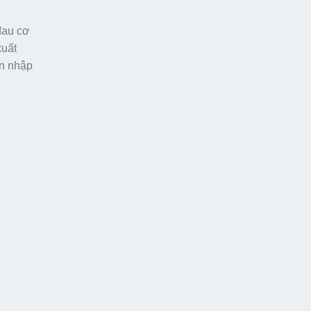
đau cơ
xuất
ần nhập