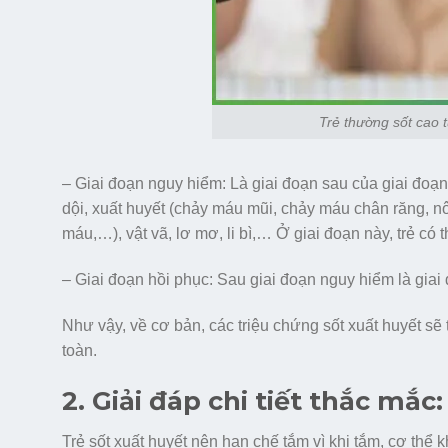
Trẻ thường sốt cao từ
– Giai đoạn nguy hiểm: Là giai đoạn sau của giai đoạn
dội, xuất huyết (chảy máu mũi, chảy máu chân răng, 
máu,…), vật vã, lơ mơ, li bì,… Ở giai đoạn này, trẻ có thể
– Giai đoạn hồi phục: Sau giai đoạn nguy hiểm là giai 
Như vậy, về cơ bản, các triệu chứng sốt xuất huyết sẽ
toàn.
2. Giải đáp chi tiết thắc mắ
Trẻ sốt xuất huyết nên hạn chế tắm vì khi tắm, cơ thể 