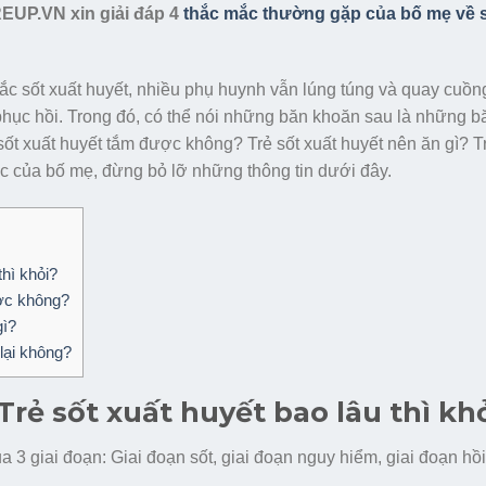
REUP.VN xin giải đáp 4
thắc mắc thường gặp của bố mẹ về s
ắc sốt xuất huyết, nhiều phụ huynh vẫn lúng túng và quay cuồn
 phục hồi. Trong đó, có thể nói những băn khoăn sau là những 
 sốt xuất huyết tắm được không? Trẻ sốt xuất huyết nên ăn gì? T
c của bố mẹ, đừng bỏ lỡ những thông tin dưới đây.
thì khỏi?
ược không?
gì?
 lại không?
: Trẻ sốt xuất huyết bao lâu thì kh
a 3 giai đoạn: Giai đoạn sốt, giai đoạn nguy hiểm, giai đoạn hồ