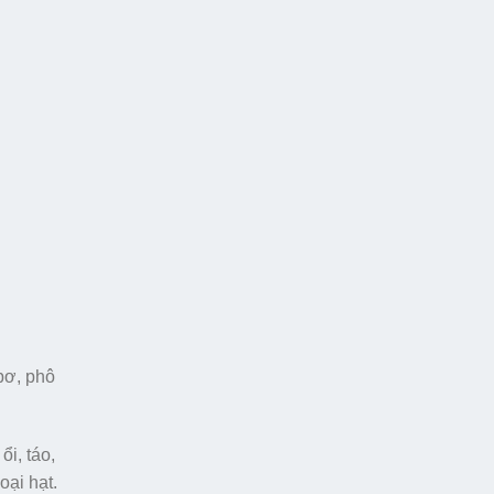
 bơ, phô
ổi, táo,
oại hạt.