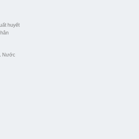
uất huyết
chân
h. Nước