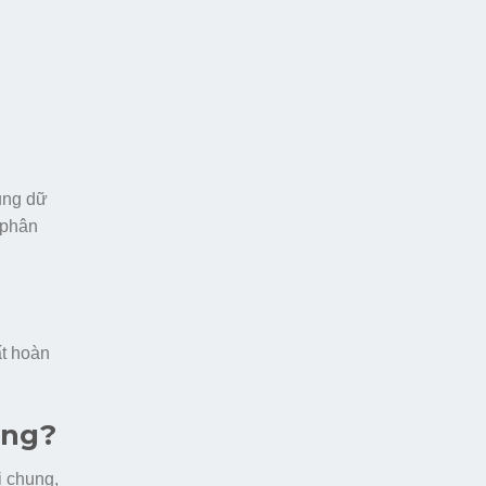
bụng dữ
 phân
ất hoàn
ông?
i chung,