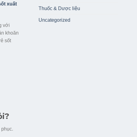
ốt xuất
Thuốc & Dược liệu
Uncategorized
g với
băn khoăn
rẻ sốt
ỏi?
i phục.