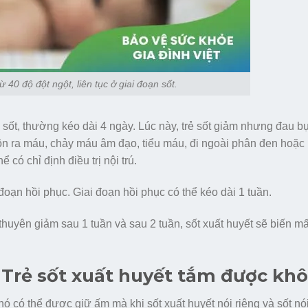
 40 độ đột ngột, liên tục ở giai đoạn sốt.
 sốt, thường kéo dài 4 ngày. Lúc này, trẻ sốt giảm nhưng đau 
nôn ra máu, chảy máu âm đạo, tiểu máu, đi ngoài phân đen hoặc
 có chỉ định điều trị nội trú.
đoạn hồi phục. Giai đoạn hồi phục có thể kéo dài 1 tuần.
 thuyên giảm sau 1 tuần và sau 2 tuần, sốt xuất huyết sẽ biến m
c: Trẻ sốt xuất huyết tắm được kh
khó có thể được giữ ấm mà khi sốt xuất huyết nói riêng và sốt nó