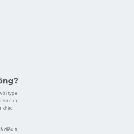
hông?
với type
hiễm cấp
e khác
 điều trị