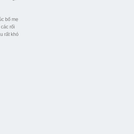
lúc bố mẹ
 các rối
u rất khó