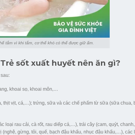
hế tắm vì khi tắm, cơ thể khó có thể được giữ ấm.
: Trẻ sốt xuất huyết nên ăn gì?
 sau:
lang, khoai sọ, khoai môn,…
gà, thịt vịt, cá,…); trứng, sữa và các chế phẩm từ sữa (sữa chua,
ại rau cải, cà rốt, rau diếp cá,…), trái cây (cam, quýt, chanh, 
vị (nghệ, gừng, tỏi, quế, bạch đậu khấu, nhục đậu khấu,…), các l