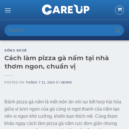
Skip
to
content
Search
for:
SỐNG KHOẺ
Cách làm pizza gà nấm tại nhà
thơm ngon, chuẩn vị
POSTED ON
THÁNG 7 31, 2024
BY
ADMIN
Bánh pizza gà nấm là một món ăn với sự kết hợp hài hòa
giữa vị tươi ngon của gà cùng vị ngọt thanh của nấm tạo
nên vị ngon khó cưỡng, khiến bạn thích mê. Cùng tham
khảo ngay cách làm pizza gà nấm cực đơn giản nhưng