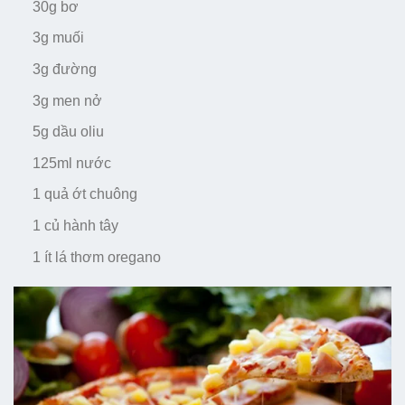
30g bơ
3g muối
3g đường
3g men nở
5g dầu oliu
125ml nước
1 quả ớt chuông
1 củ hành tây
1 ít lá thơm oregano