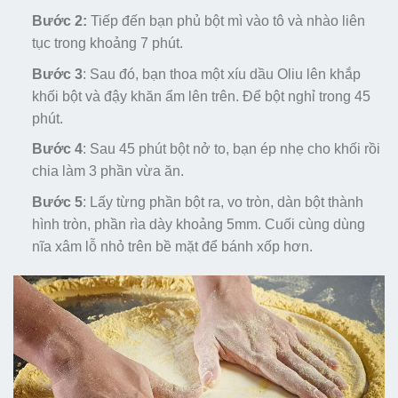
Bước 2:
Tiếp đến bạn phủ bột mì vào tô và nhào liên
tục trong khoảng 7 phút.
Bước 3
: Sau đó, bạn thoa một xíu dầu Oliu lên khắp
khối bột và đậy khăn ẩm lên trên. Để bột nghỉ trong 45
phút.
Bước 4
: Sau 45 phút bột nở to, bạn ép nhẹ cho khối rồi
chia làm 3 phần vừa ăn.
Bước 5
: Lấy từng phần bột ra, vo tròn, dàn bột thành
hình tròn, phần rìa dày khoảng 5mm. Cuối cùng dùng
nĩa xâm lỗ nhỏ trên bề mặt để bánh xốp hơn.