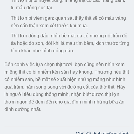
Thịt lợn bị tụ huyết trùng: miếng thịt có các mảng bầm,
tụ máu đông cục lại.
Thịt lợn bị viêm gan: quan sát thấy thịt sẽ có màu vàng
nên cẩn thận xem xét trước khi mua.
Thịt lợn đóng dấu: nhìn bề mặt da có những nốt tròn đỏ
tía hoặc đỏ son, đôi khi là màu tím bầm, kích thước từng
hình khác như hình đóng dấu.
Bên cạnh việc lựa chọn thịt tươi, bạn cũng nên nhìn xem
miếng thịt có bị nhiễm kén sán hay không. Thường nếu thịt
có nhiễm sán, bề mặt sẽ xuất hiện những mảng như hình
quả trám, nằm song song với đường cắt của thớ thịt. Hãy
là người tiêu dùng thông minh, nhận biết được thịt lợn
thơm ngon để đem đến cho gia đình mình những bữa ăn
dinh dưỡng nhất.
Chế độ dinh dưỡng dành