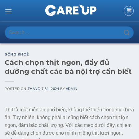
Skip
to
content
Search
for:
SỐNG KHOẺ
Cách chọn thịt ngon, đầy đủ
dưỡng chất các bà nội trợ cần biết
POSTED ON
THÁNG 7 31, 2024
BY
ADMIN
Thịt là một món ăn phổ biến, không thể thiếu trong mọi bữa
ăn. Tuy nhiên, không phải ai cũng biết cách chọn thịt lợn
ngon, đảm bảo chất lượng. Với các mẹo dưới đây, chị em
sẽ dễ dàng chọn được cho mình miếng thịt tươi ngon,