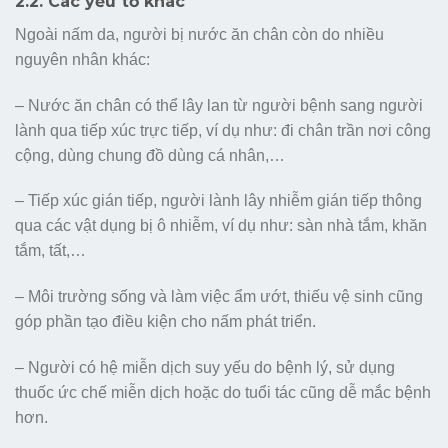
2.2. Các yếu tố khác
Ngoài nấm da, người bị nước ăn chân còn do nhiều
nguyên nhân khác:
– Nước ăn chân có thể lây lan từ người bệnh sang người
lành qua tiếp xúc trực tiếp, ví dụ như: đi chân trần nơi công
cộng, dùng chung đồ dùng cá nhân,…
– Tiếp xúc gián tiếp, người lành lây nhiễm gián tiếp thông
qua các vật dụng bị ô nhiễm, ví dụ như: sàn nhà tắm, khăn
tắm, tất,…
– Môi trường sống và làm việc ẩm ướt, thiếu vệ sinh cũng
góp phần tạo điều kiện cho nấm phát triển.
– Người có hệ miễn dịch suy yếu do bệnh lý, sử dụng
thuốc ức chế miễn dịch hoặc do tuổi tác cũng dễ mắc bệnh
hơn.