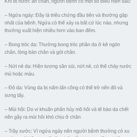
Khi bị nước ăn chân, người bệnh có một số biểu hiện sau:
– Ngứa ngáy: Đây là triệu chứng đầu tiên và thường gặp
nhất của bệnh. Ngứa có thể xảy ra bất cứ lúc nào, nhưng
thường xuất hiện nhiều hơn vào ban đêm.
– Bong tróc da: Thường bong tróc phần da ở kẽ ngón
chân, lòng bàn chân và gót chân.
– Nứt nẻ da: Hiện tượng sần sùi, nứt nẻ, có thể chảy nước
mủ hoặc máu.
– Đỏ da: Vùng da bị nấm tấn công có thể trở nên đỏ và
sưng tấy.
– Mùi hôi: Do vi khuẩn phân hủy mồ hôi và tế bào da chết
nên gây ra mùi hôi khó chịu ở chân
– Trầy xước: Vì ngứa ngáy nên người bệnh thường có xu