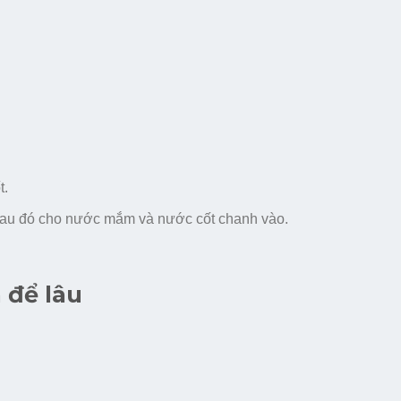
t.
sau đó cho nước mắm và nước cốt chanh vào.
 để lâu