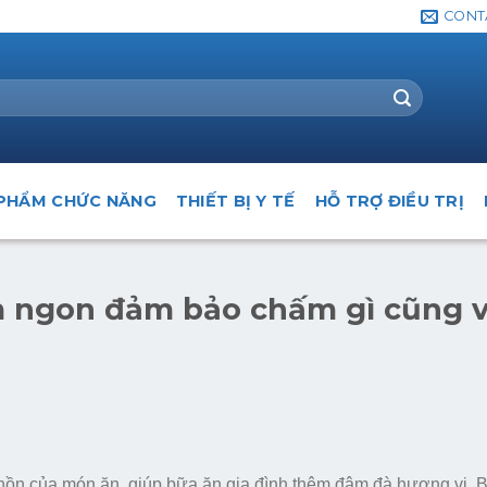
CONT
PHẨM CHỨC NĂNG
THIẾT BỊ Y TẾ
HỖ TRỢ ĐIỀU TRỊ
m ngon đảm bảo chấm gì cũng 
hồn của món ăn, giúp bữa ăn gia đình thêm đậm đà hương vị. Bà