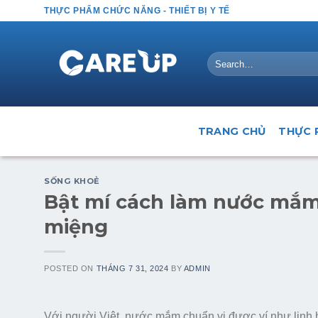
Skip
THỰC PHẨM CHỨC NĂNG - THIẾT BỊ Y TẾ
to
content
Search
for:
TRANG CHỦ
THỰC 
SỐNG KHOẺ
Bật mí cách làm nước mắ
miệng
POSTED ON
THÁNG 7 31, 2024
BY
ADMIN
Với người Việt, nước mắm chuẩn vị được ví như linh 