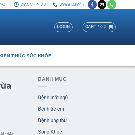
ACT
08:00 - 17:00
0888123844
LOGIN
CART /
0
₫
KIẾN THỨC SỨC KHỎE
DANH MỤC
vừa
Bệnh mất ngủ
Bệnh trẻ em
Bệnh ung thư
Sống Khoẻ
i viết