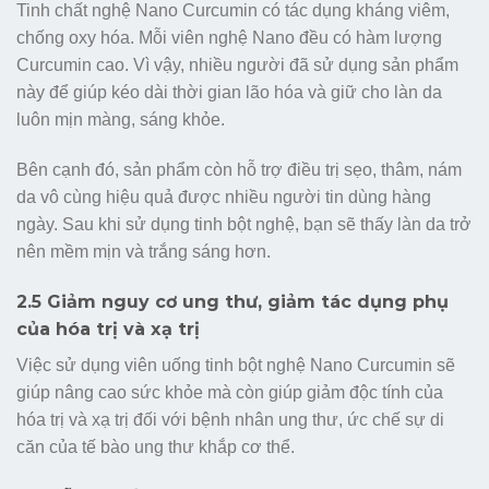
Tinh chất nghệ Nano Curcumin có tác dụng kháng viêm,
chống oxy hóa. Mỗi viên nghệ Nano đều có hàm lượng
Curcumin cao. Vì vậy, nhiều người đã sử dụng sản phẩm
này để giúp kéo dài thời gian lão hóa và giữ cho làn da
luôn mịn màng, sáng khỏe.
Bên cạnh đó, sản phẩm còn hỗ trợ điều trị sẹo, thâm, nám
da vô cùng hiệu quả được nhiều người tin dùng hàng
ngày. Sau khi sử dụng tinh bột nghệ, bạn sẽ thấy làn da trở
nên mềm mịn và trắng sáng hơn.
2.5 Giảm nguy cơ ung thư, giảm tác dụng phụ
của hóa trị và xạ trị
Việc sử dụng viên uống tinh bột nghệ Nano Curcumin sẽ
giúp nâng cao sức khỏe mà còn giúp giảm độc tính của
hóa trị và xạ trị đối với bệnh nhân ung thư, ức chế sự di
căn của tế bào ung thư khắp cơ thể.