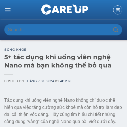
Skip
to
content
Search
for:
SỐNG KHOẺ
5+ tác dụng khi uống viên nghệ
Nano mà bạn không thể bỏ qua
POSTED ON
THÁNG 7 31, 2024
BY
ADMIN
Tác dụng khi uống viên nghệ Nano không chỉ được thể
hiện qua việc tăng cường sức khoẻ mà còn hỗ trợ làm đẹp
da, cải thiện vóc dáng. Hãy cùng tìm hiểu chi tiết những
công dụng “vàng” của nghệ Nano qua bài viết dưới đây.