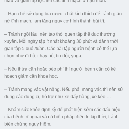
máu và giảm áp lực lên các tĩnh mạch ở hậu môn.
– Hạn chế sử dụng bia rượu, chất kích thích để tránh giãn
nở tĩnh mạch, làm tăng nguy cơ hình thành búi trĩ.
– Tránh ngồi lâu, nên tạo thói quen tập thể dục thường
xuyên. Mỗi ngày tập ít nhất khoảng 30 phút và dành thời
gian tập 5 buổi/tuần. Các bài tập người bệnh có thể lựa
chọn như đi bộ, chạy bộ, bơi lội, yoga,…
– Nếu thừa cân hoặc béo phì thì người bệnh cần có kế
hoạch giảm cân khoa học.
– Tránh mang vác vật nặng. Nếu phải mang vác thì nên sử
dụng các dụng cụ hỗ trợ như xe đẩy hàng, xe kéo,…
– Khám sức khỏe định kỳ để phát hiện sớm các dấu hiệu
của bệnh trĩ ngoại và có biện pháp điều trị kịp thời, tránh
biến chứng nguy hiểm.