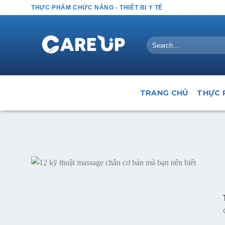
Skip
THỰC PHẨM CHỨC NĂNG - THIẾT BỊ Y TẾ
to
content
Search
for:
TRANG CHỦ
THỰC 