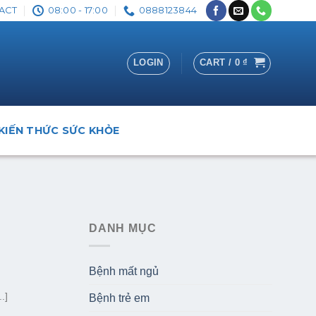
ACT
08:00 - 17:00
0888123844
LOGIN
CART /
0
₫
KIẾN THỨC SỨC KHỎE
DANH MỤC
Bệnh mất ngủ
.]
Bệnh trẻ em