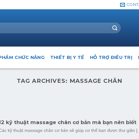
CONT
PHẨM CHỨC NĂNG
THIẾT BỊ Y TẾ
HỖ TRỢ ĐIỀU TRỊ
TAG ARCHIVES:
MASSAGE CHÂN
12 kỹ thuật massage chân cơ bản mà bạn nên biết
Các kỹ thuật massage chân cơ bản sẽ giúp cơ thể bạn được thư giãn [..